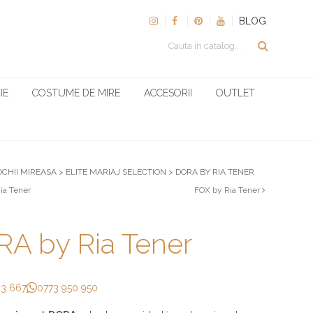
BLOG
IE
COSTUME DE MIRE
ACCESORII
OUTLET
OCHII MIREASA
>
ELITE MARIAJ SELECTION
>
DORA BY RIA TENER
ia Tener
FOX by Ria Tener
A by Ria Tener
33 667
0773 950 950