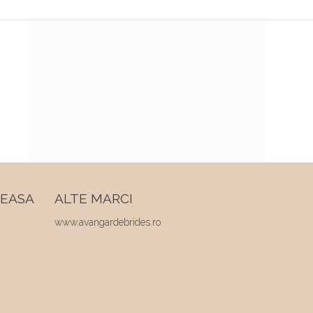
REASA
ALTE MARCI
www.avangardebrides.ro