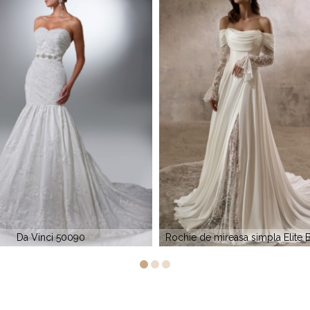
 mireasa simpla Elite Bridal 2833
Da Vinci Bridal 8436