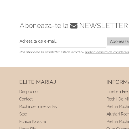
Aboneaza-te la
NEWSLETTER
Prin abonarea la newsletter esti de acord cu
politica noastra de confidentia
ELITE MARIAJ
INFORMA
Despre noi
Intrebari Fre
Contact
Rochii De Mir
Rochii de mireasa Iasi
Preturi Roch
Stoc
Ajustari Roc
Echipa Noastra
Preturi Roch
Harta Site
Cum Cumpa