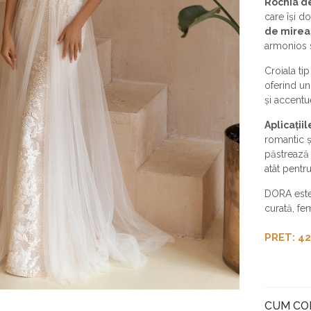
Rochia d
care își d
de mireas
armonios si
Croiala ti
oferind u
și accentu
Aplicații
romantic ș
păstrează u
atât pentr
DORA este 
curată, fe
PRET: 42
CUM C