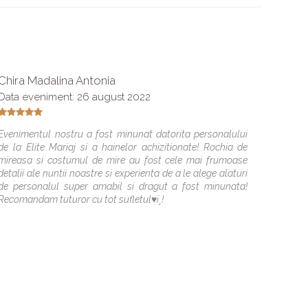
Chira Madalina Antonia
Nicole
Data eveniment: 26 august 2022
Va mul
Evenimentul nostru a fost minunat datorita personalului
de la Elite Mariaj si a hainelor achizitionate! Rochia de
mireasa si costumul de mire au fost cele mai frumoase
detalii ale nuntii noastre si experienta de a le alege alaturi
de personalul super amabil si dragut a fost minunata!
Recomandam tuturor cu tot sufletul♥ï¸!