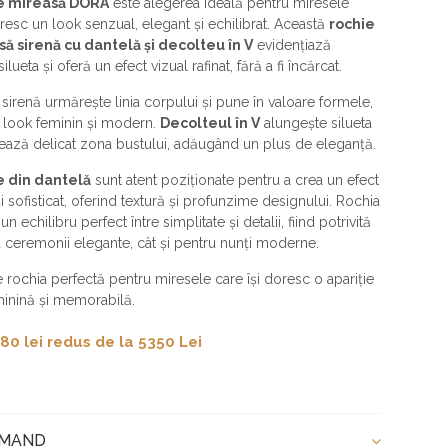
e mireasă DORA
este alegerea ideală pentru miresele
oresc un look senzual, elegant și echilibrat. Această
rochie
ă sirenă cu dantelă și decolteu în V
evidențiază
lueta și oferă un efect vizual rafinat, fără a fi încărcat.
p sirenă urmărește linia corpului și pune în valoare formele,
n look feminin și modern.
Decolteul în V
alungește silueta
ează delicat zona bustului, adăugând un plus de eleganță.
le din dantelă
sunt atent poziționate pentru a crea un efect
i sofisticat, oferind textură și profunzime designului. Rochia
n echilibru perfect între simplitate și detalii, fiind potrivită
u ceremonii elegante, cât și pentru nunți moderne.
rochia perfectă pentru miresele care își doresc o apariție
minină și memorabilă.
80 lei redus de la 5350 Lei
OMAND