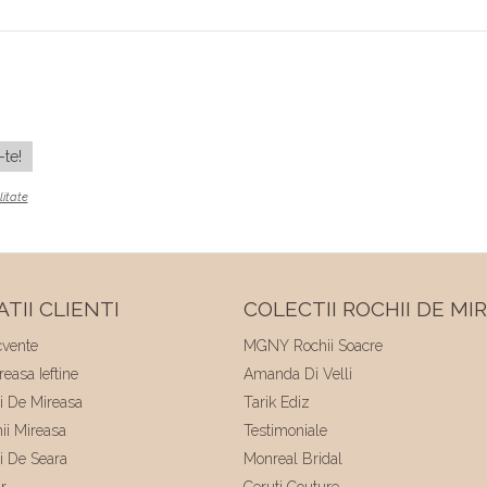
litate
TII CLIENTI
COLECTII ROCHII DE MI
cvente
MGNY Rochii Soacre
easa Ieftine
Amanda Di Velli
ii De Mireasa
Tarik Ediz
hii Mireasa
Testimoniale
ii De Seara
Monreal Bridal
r
Ceruti Couture