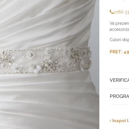
0766 3
Va prezent
accesorizat
Culori disp
PRET: 49
VERIFIC
PROGRA
Inapoi l