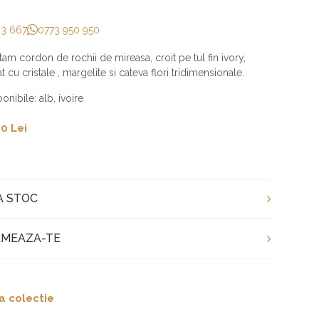
33 667
0773 950 950
am cordon de rochii de mireasa, croit pe tul fin ivory,
 cu cristale , margelite si cateva flori tridimensionale.
onibile: alb, ivoire
0 Lei
A STOC
MEAZA-TE
a colectie