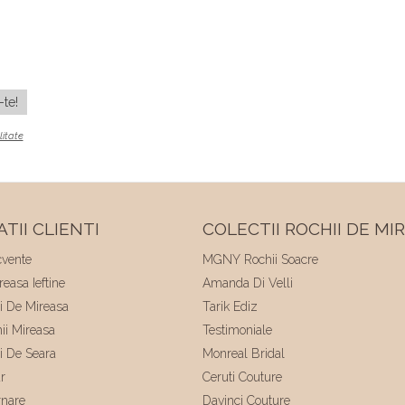
litate
TII CLIENTI
COLECTII ROCHII DE MI
cvente
MGNY Rochii Soacre
easa Ieftine
Amanda Di Velli
ii De Mireasa
Tarik Ediz
hii Mireasa
Testimoniale
ii De Seara
Monreal Bridal
r
Ceruti Couture
rnare
Davinci Couture