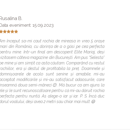
Rusalina B.
Bebu E
Data eveniment: 15.09.2023
Mi-am g
treaba 
Am început sa-mi caut rochia de mireasa in vreo 5 orașe
cu drag 
mari din România, cu dorința de a o găsi pe cea perfecta
pentru mine. Intr-un final am descoperit Elite Mariaj, deși
vizitasem câteva magazine din București. Am pus “Selesta”
pe mine și am simțit ca asta căutam. Comparând cu restul
rochiilor, era și destul de profitabila la preț. Doamnele și
domnișoarele de acolo sunt senine și amabile, mi-au
acceptat modificările și mi-au satisfăcut adaosurile, care
înseamnă doua semi-mâneci😊. Mă bucur ca am ajuns la
ele și le sunt recunoscătoare pentru că mi-au dăruit rochia
perfecta pentru nuntă. As alege-o iar și iar. P. S. Încă duc
dorul voalului, deși avea 2 metri sau chiar mai mult 😄