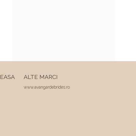
REASA
ALTE MARCI
www.avangardebrides.ro