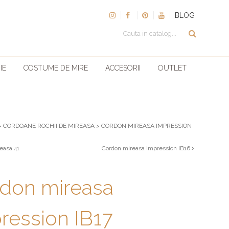
BLOG
IE
COSTUME DE MIRE
ACCESORII
OUTLET
>
CORDOANE ROCHII DE MIREASA
>
CORDON MIREASA IMPRESSION
easa 41
Cordon mireasa Impression IB16
don mireasa
ression IB17