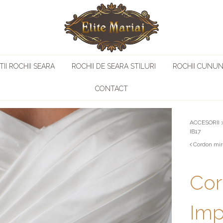
II ROCHII SEARA
ROCHII DE SEARA STILURI
ROCHII CUNUN
CONTACT
ACCESORII
IB17
Cordon mir
Cor
Imp