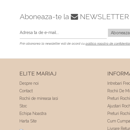
Aboneaza-te la
NEWSLETTER
Prin abonarea la newsletter esti de acord cu
politica noastra de confidentia
ELITE MARIAJ
INFORMA
Despre noi
Intrebari Fre
Contact
Rochii De Mir
Rochii de mireasa Iasi
Preturi Roch
Stoc
Ajustari Roc
Echipa Noastra
Preturi Roch
Harta Site
Cum Cumpa
Livrare Retu