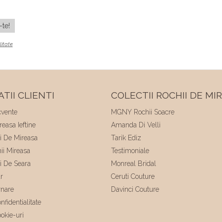
litate
TII CLIENTI
COLECTII ROCHII DE MI
cvente
MGNY Rochii Soacre
easa Ieftine
Amanda Di Velli
ii De Mireasa
Tarik Ediz
hii Mireasa
Testimoniale
ii De Seara
Monreal Bridal
r
Ceruti Couture
rnare
Davinci Couture
nfidentialitate
ookie-uri