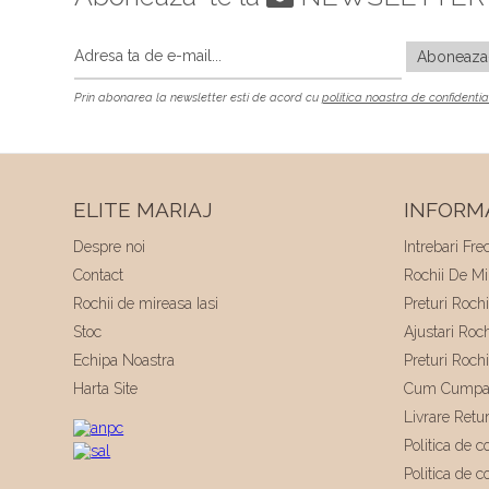
Prin abonarea la newsletter esti de acord cu
politica noastra de confidentia
ELITE MARIAJ
INFORMA
Despre noi
Intrebari Fre
Contact
Rochii De Mir
Rochii de mireasa Iasi
Preturi Roch
Stoc
Ajustari Roc
Echipa Noastra
Preturi Roch
Harta Site
Cum Cumpa
Livrare Retu
Politica de co
Politica de c