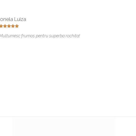
Ionela Luiza
Anda 
Data e
Multumesc frumos pentru superba rochita!
Am facu
visuril
cum mi-
Recoman