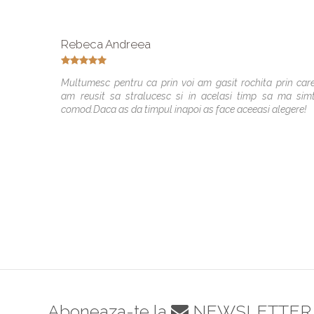
Rebeca Andreea
Multumesc pentru ca prin voi am gasit rochita prin car
am reusit sa stralucesc si in acelasi timp sa ma sim
comod.Daca as da timpul inapoi as face aceeasi alegere!
Aboneaza-te la
NEWSLETTER