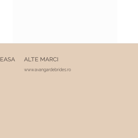
REASA
ALTE MARCI
www.avangardebrides.ro