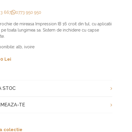
33 667
0773 950 950
ochie de mireasa Impression IB 16 croit din tul, cu aplicatii
e pe toata lungimea sa. Sistem de inchidere cu capse
te.
onibile: alb, ivoire
0 Lei
A STOC
MEAZA-TE
a colectie