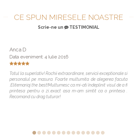
CE SPUN MIRESELE NOASTRE
Scrie-ne un
TESTIMONIAL
Anca D
Data eveniment: 4 Iulie 2016
Totul la superlativ! Rochii extraordinare, servicii exceptionale si
personalul pe masura. Foarte multumita de alegerea facuta
.Elitemariaj the best!Multumesc ca mi-ati îndeplinit visul de a fi
printesa pentru o zi..exact asa m-am simtit ca o printesa .
Recomand cu drag tuturor!