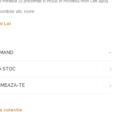
 mireasa 72 prezentat si inclus in modelul Mori Lee 4909
onibile: alb, ivoire
0 Lei
OMAND
A STOC
MEAZA-TE
a colectie