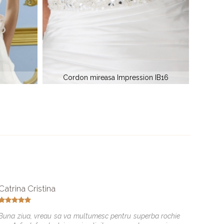
ion IB16
Cordon mireasa 43
Catrina Cristina
Mihae
Buna ziua, vreau sa va multumesc pentru superba rochie
Elite M