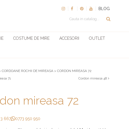
BLOG
IE
COSTUME DE MIRE
ACCESORII
OUTLET
>
CORDOANE ROCHII DE MIREASA
>
CORDON MIREASA 72
easa 71
Cordon mireasa 48
don mireasa 72
33 667
0773 950 950