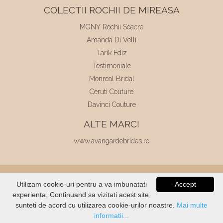
COLECTII ROCHII DE MIREASA
MGNY Rochii Soacre
Amanda Di Velli
Tarik Ediz
Testimoniale
Monreal Bridal
Ceruti Couture
Davinci Couture
ALTE MARCI
www.avangardebrides.ro
© 2026
Elite Mariaj
|
Toate drepturile
Utilizam cookie-uri pentru a va imbunatati
Accept
rezervate
|
Dezvoltat de
Voitin.com
experienta. Continuand sa vizitati acest site,
VERIFICATI
STOC
sunteti de acord cu utilizarea cookie-urilor noastre.
Mai multe
informatii...