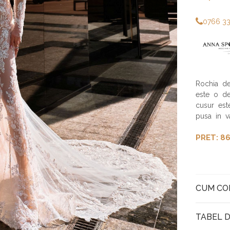
0766 3
Rochia d
este o des
cusur este
pusa in va
PRET: 86
CUM C
TABEL D