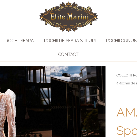
II ROCHII SEARA
ROCHII DE SEARA STILURI
ROCHII CUNUN
CONTACT
COLECTII R
Rochie de 
AM
Sp