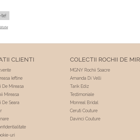
litate
TII CLIENTI
COLECTII ROCHII DE MI
cvente
MGNY Rochii Soacre
easa Ieftine
Amanda Di Velli
ii De Mireasa
Tarik Ediz
hii Mireasa
Testimoniale
ii De Seara
Monreal Bridal
r
Ceruti Couture
rnare
Davinci Couture
nfidentialitate
ookie-uri