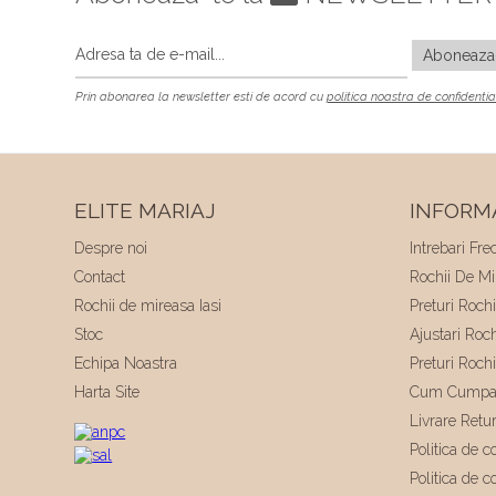
Prin abonarea la newsletter esti de acord cu
politica noastra de confidentia
ELITE MARIAJ
INFORMA
Despre noi
Intrebari Fre
Contact
Rochii De Mir
Rochii de mireasa Iasi
Preturi Roch
Stoc
Ajustari Roc
Echipa Noastra
Preturi Roch
Harta Site
Cum Cumpa
Livrare Retu
Politica de co
Politica de c