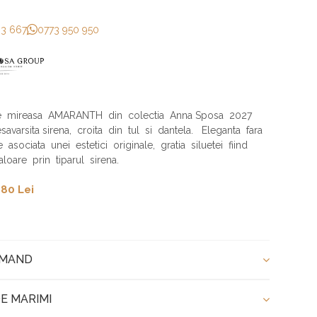
33 667
0773 950 950
e mireasa AMARANTH din colectia Anna Sposa 2027
avarsita sirena, croita din tul si dantela. Eleganta fara
 asociata unei estetici originale, gratia siluetei fiind
loare prin tiparul sirena.
80 Lei
OMAND
E MARIMI