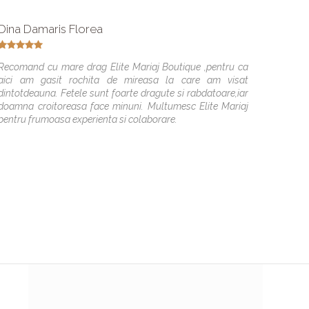
Dina Damaris Florea
Natali
Recomand cu mare drag Elite Mariaj Boutique ,pentru ca
Acest 
aici am gasit rochita de mireasa la care am visat
priete
dintotdeauna. Fetele sunt foarte dragute si rabdatoare,iar
rochite
doamna croitoreasa face minuni. Multumesc Elite Mariaj
dovada
pentru frumoasa experienta si colaborare.
gasesc
placut 
Va mul
dumneav