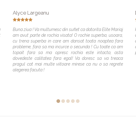
Alyce Largeanu
e
Buna ziua ! Va multumesc din suflet ca datorita Elite Mariaj
t
am avut parte de rochia visata! O rochie superba, usoara,
cu trena superba in care am dansat toata noaptea fara
probleme, fara sa ma incurce o secunda ! Cu toate ca am
topait fara sa ma opresc rochia este intacta, asta
dovedeste calitatea fara egal! Va doresc sa va treaca
pragul cat mai multe viitoare mirese ca nu o sa regrete
alegerea facuta !