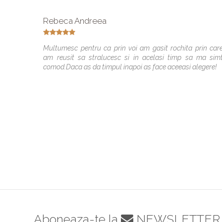
Rebeca Andreea
Multumesc pentru ca prin voi am gasit rochita prin car
am reusit sa stralucesc si in acelasi timp sa ma sim
comod.Daca as da timpul inapoi as face aceeasi alegere!
Aboneaza-te la
NEWSLETTER