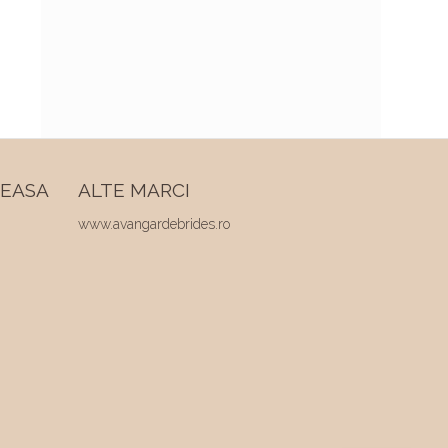
REASA
ALTE MARCI
www.avangardebrides.ro