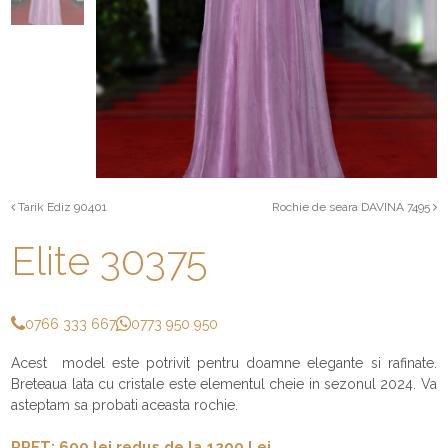
Tarik Ediz 90401
Rochie de seara DAVINA 7495
Elite 30375
0766 333 667
0773 950 950
Acest model este potrivit pentru doamne elegante si rafinate.
Breteaua lata cu cristale este elementul cheie in sezonul 2024. Va
asteptam sa probati aceasta rochie.
PRET: 600 lei redus de la 1200 Lei