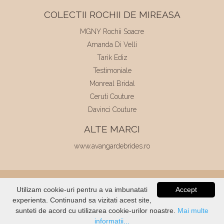
COLECTII ROCHII DE MIREASA
MGNY Rochii Soacre
Amanda Di Velli
Tarik Ediz
Testimoniale
Monreal Bridal
Ceruti Couture
Davinci Couture
ALTE MARCI
www.avangardebrides.ro
© 2026
Elite Mariaj
|
Toate drepturile
Utilizam cookie-uri pentru a va imbunatati
Accept
rezervate
|
Dezvoltat de
Voitin.com
experienta. Continuand sa vizitati acest site,
VERIFICATI
STOC
sunteti de acord cu utilizarea cookie-urilor noastre.
Mai multe
informatii...