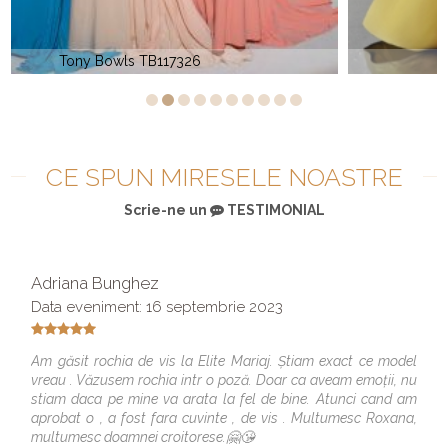
Xcite 30005
CE SPUN MIRESELE NOASTRE
Scrie-ne un
TESTIMONIAL
Adriana Bunghez
Data eveniment: 16 septembrie 2023
Am găsit rochia de vis la Elite Mariaj. Știam exact ce model
vreau . Văzusem rochia intr o poză. Doar ca aveam emoții, nu
stiam daca pe mine va arata la fel de bine. Atunci cand am
aprobat o , a fost fara cuvinte , de vis . Multumesc Roxana,
multumesc doamnei croitorese.🤗😘