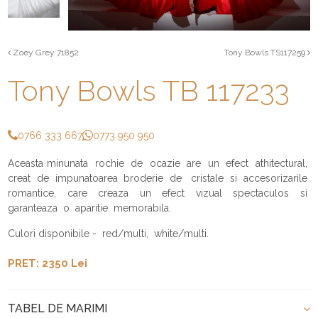
Zoey Grey 71852
Tony Bowls TS117259
Tony Bowls TB 117233
0766 333 667
0773 950 950
Aceasta minunata rochie de ocazie are un efect athitectural,
creat de impunatoarea broderie de cristale si accesorizarile
romantice, care creaza un efect vizual spectaculos si
garanteaza o aparitie memorabila.
Culori disponibile - red/multi, white/multi.
PRET: 2350 Lei
TABEL DE MARIMI