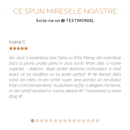
CE SPUN MIRESELE NOASTRE
Scrie-ne un
TESTIMONIAL
Ioana C
Am avut o experiență tare faina cu Elite Mariaj, din noiembrie
2023 la prima proba pana in ziua nuntii 🩵am ales o rochie
superba - Adelinn; dupa probe doamna croitoreasă a stiut
exact ce sa modifice ca sa arate perfect 🫶 de fiecare dată
cand am mers m-am simtit super bine primită iar rezultatul
final a fost extraordinar; nu puteam sa fac o alegere mai buna,
m-am simtit excelent in rochia aleasa 🩵🤍recomand cu mare
drag 🫶