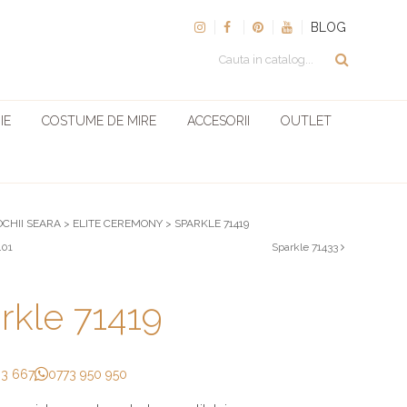
BLOG
IE
COSTUME DE MIRE
ACCESORII
OUTLET
OCHII SEARA
>
ELITE CEREMONY
>
SPARKLE 71419
401
Sparkle 71433
rkle 71419
33 667
0773 950 950