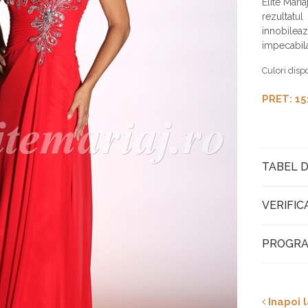
Elite Mari
rezultatul
innobileaz
impecabil
Culori disp
PRET: 15
TABEL D
VERIFIC
PROGRA
Inapoi l