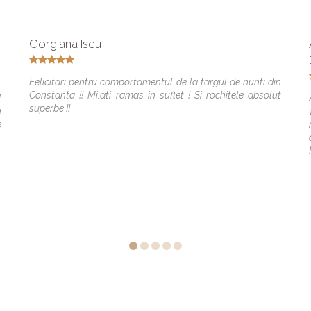
Gorgiana Iscu
Felicitari pentru comportamentul de la targul de nunti din
Constanta !! Mi.ati ramas in suflet ! Si rochitele absolut
l
superbe !!
n
e
.