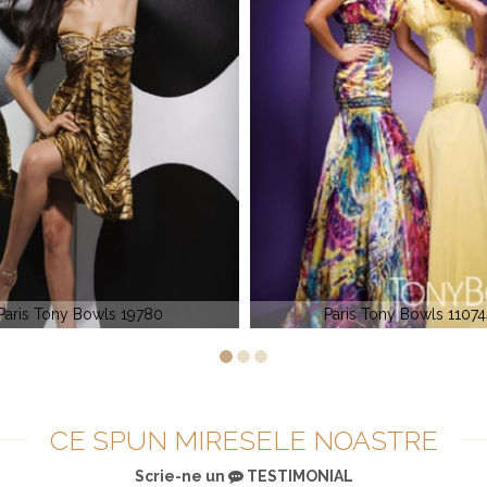
Paris Tony Bowls 110744
Stick & Stone 9256
CE SPUN MIRESELE NOASTRE
Scrie-ne un
TESTIMONIAL