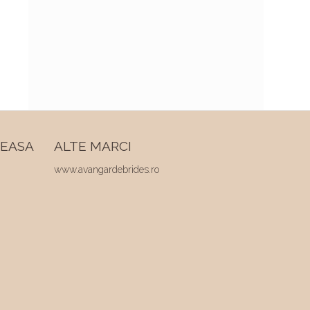
REASA
ALTE MARCI
www.avangardebrides.ro