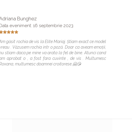
Adriana Bunghez
Alexan
Data eveniment: 16 septembrie 2023
Voiam 
simtit
Am găsit rochia de vis la Elite Mariaj. Știam exact ce model
croitor
vreau . Văzusem rochia intr o poză. Doar ca aveam emoții,
ajutat 
nu stiam daca pe mine va arata la fel de bine. Atunci cand
recoman
am aprobat o , a fost fara cuvinte , de vis . Multumesc
Roxana, multumesc doamnei croitorese.🤗😘