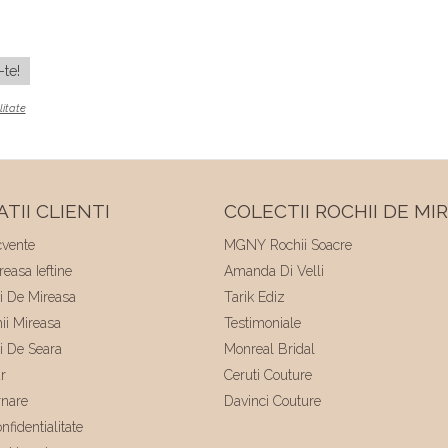
litate
TII CLIENTI
COLECTII ROCHII DE MI
cvente
MGNY Rochii Soacre
easa Ieftine
Amanda Di Velli
ii De Mireasa
Tarik Ediz
hii Mireasa
Testimoniale
ii De Seara
Monreal Bridal
r
Ceruti Couture
rnare
Davinci Couture
nfidentialitate