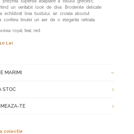
aj prezinta superba adaptare a stilului grecesc,
 fiind un veritabil look de diva. Broderiile delicate
a echilibrat linia bustului, iar croiala absolut
a confera tinutei un aer de o eleganta rafinata.
royal, teal, red.
onibile:
10 Lei
E MARIMI
A STOC
MEAZA-TE
a colectie