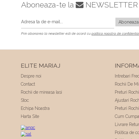
Aboneaza-te la
NEWSLETTER
Prin abonarea la newsletter esti de acord cu
politica noastra de confidentia
ELITE MARIAJ
INFORMA
Despre noi
Intrebari Fre
Contact
Rochii De Mir
Rochii de mireasa Iasi
Preturi Roch
Stoc
Ajustari Roc
Echipa Noastra
Preturi Roch
Harta Site
Cum Cumpa
Livrare Retu
Politica de co