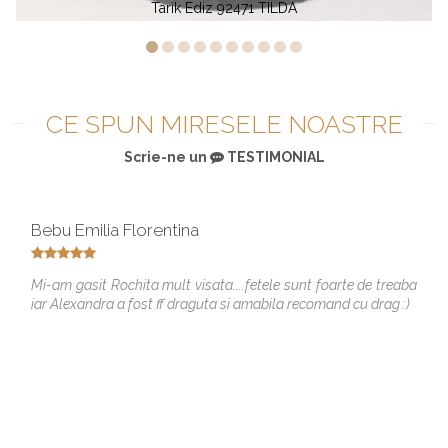
Ediz 92471 TILDA
Tarik Ediz
CE SPUN MIRESELE NOASTRE
Scrie-ne un
TESTIMONIAL
Bebu Emilia Florentina
Mi-am gasit Rochita mult visata....fetele sunt foarte de treaba
iar Alexandra a fost ff draguta si amabila recomand cu drag :)