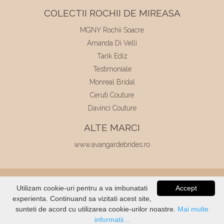
COLECTII ROCHII DE MIREASA
MGNY Rochii Soacre
Amanda Di Velli
Tarik Ediz
Testimoniale
Monreal Bridal
Ceruti Couture
Davinci Couture
ALTE MARCI
www.avangardebrides.ro
© 2026
Elite Mariaj
|
Toate drepturile
Utilizam cookie-uri pentru a va imbunatati
Accept
rezervate
|
Dezvoltat de
Voitin.com
experienta. Continuand sa vizitati acest site,
VERIFICATI
STOC
sunteti de acord cu utilizarea cookie-urilor noastre.
Mai multe
informatii...