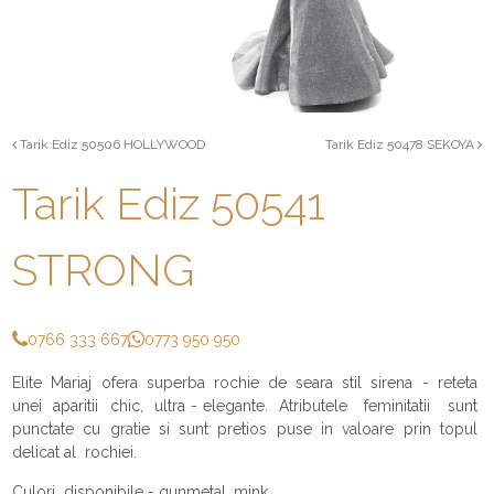
Tarik Ediz 50506 HOLLYWOOD
Tarik Ediz 50478 SEKOYA
Tarik Ediz 50541
STRONG
0766 333 667
0773 950 950
Elite Mariaj ofera superba rochie de seara stil sirena - reteta
unei aparitii chic, ultra - elegante. Atributele feminitatii sunt
punctate cu gratie si sunt pretios puse in valoare prin topul
delicat al rochiei.
Culori disponibile - gunmetal, mink.