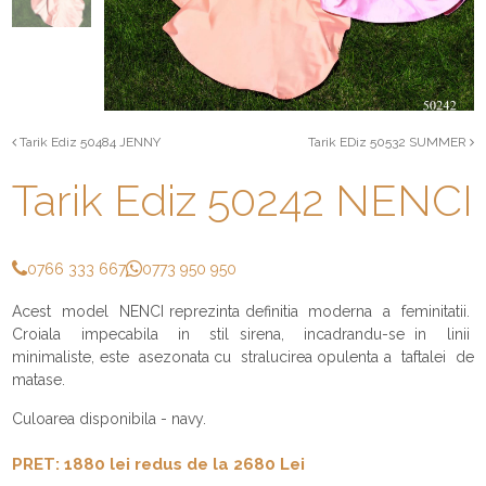
Tarik Ediz 50484 JENNY
Tarik EDiz 50532 SUMMER
Tarik Ediz 50242 NENCI
0766 333 667
0773 950 950
Acest model NENCI reprezinta definitia moderna a feminitatii.
Croiala impecabila in stil sirena, incadrandu-se in linii
minimaliste, este asezonata cu stralucirea opulenta a taftalei de
matase.
Culoarea disponibila - navy.
PRET: 1880 lei redus de la 2680 Lei