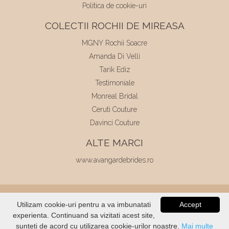
Politica de cookie-uri
COLECTII ROCHII DE MIREASA
MGNY Rochii Soacre
Amanda Di Velli
Tarik Ediz
Testimoniale
Monreal Bridal
Ceruti Couture
Davinci Couture
ALTE MARCI
www.avangardebrides.ro
© 2026
Elite Mariaj
|
Toate drepturile
Utilizam cookie-uri pentru a va imbunatati
Accept
rezervate
|
Dezvoltat de
Voitin.com
experienta. Continuand sa vizitati acest site,
VERIFICATI
STOC
sunteti de acord cu utilizarea cookie-urilor noastre.
Mai multe