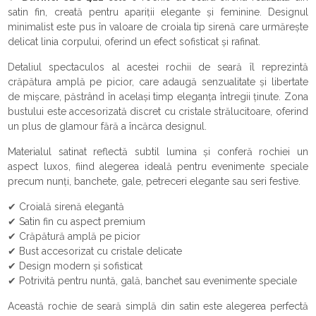
satin fin, creată pentru apariții elegante și feminine. Designul
minimalist este pus în valoare de croiala tip sirenă care urmărește
delicat linia corpului, oferind un efect sofisticat și rafinat.
Detaliul spectaculos al acestei rochii de seară îl reprezintă
crăpătura amplă pe picior, care adaugă senzualitate și libertate
de mișcare, păstrând în același timp eleganța întregii ținute. Zona
bustului este accesorizată discret cu cristale strălucitoare, oferind
un plus de glamour fără a încărca designul.
Materialul satinat reflectă subtil lumina și conferă rochiei un
aspect luxos, fiind alegerea ideală pentru evenimente speciale
precum nunți, banchete, gale, petreceri elegante sau seri festive.
✔ Croială sirenă elegantă
✔ Satin fin cu aspect premium
✔ Crăpătură amplă pe picior
✔ Bust accesorizat cu cristale delicate
✔ Design modern și sofisticat
✔ Potrivită pentru nuntă, gală, banchet sau evenimente speciale
Această rochie de seară simplă din satin este alegerea perfectă