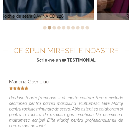
Rochie de seara DAVINCI CD0171
CE SPUN MIRESELE NOASTRE
Scrie-ne un
TESTIMONIAL
Mariana Gavriciuc
Produse foarte frumoase si de inalta calitate, fara a exclude
sectiunea pentru partea masculina. Multumesc Elite Mariaj
pentru rochiile minunate de seara. Abia astept sa colaboram si
pentru o rochita de mireasa grin emoticon De asemenea,
multumesc echipei Elite Mariaj pentru profesionalismul de
care au dat dovada!