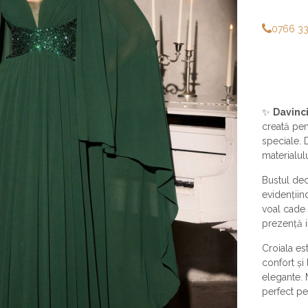
0766 3
✨
Davinc
creată pen
speciale. 
materialul
Bustul dec
evidențiin
voal cade 
prezență i
Croiala es
confort și
elegante. 
perfect p