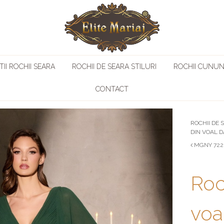
II ROCHII SEARA
ROCHII DE SEARA STILURI
ROCHII CUNUN
CONTACT
ROCHII DE 
DIN VOAL D
MGNY 722
Roc
voa