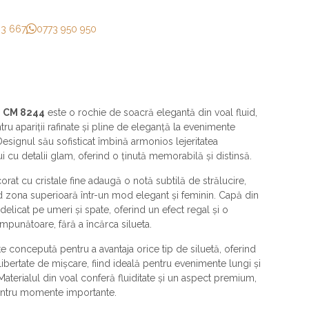
33 667
0773 950 950
i CM 8244
este o rochie de soacră elegantă din voal fluid,
tru apariții rafinate și pline de eleganță la evenimente
Designul său sofisticat îmbină armonios lejeritatea
ui cu detalii glam, oferind o ținută memorabilă și distinsă.
orat cu cristale fine adaugă o notă subtilă de strălucire,
d zona superioară într-un mod elegant și feminin. Capă din
delicat pe umeri și spate, oferind un efect regal și o
mpunătoare, fără a încărca silueta.
te concepută pentru a avantaja orice tip de siluetă, oferind
 libertate de mișcare, fiind ideală pentru evenimente lungi și
Materialul din voal conferă fluiditate și un aspect premium,
entru momente importante.