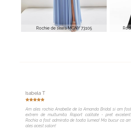
05
Rochie de soacra MGNY 72030
Rochie
Isabela T
Am ales rochia Anabelle de la Amanda Bridal si am fos
extrem de multumita. Raport calitate - pret excelent
Rochia a fost admirata de toata lumea! Ma bucur ca a
ales acest salon!