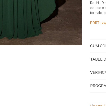
Rochia Dav
doresc o a
formale, 
PRET: 24
CUM C
TABEL D
VERIFIC
PROGRA
Inapoi l