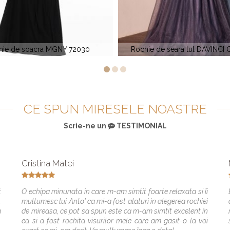
 de seara tul DAVINCI CD 0938
Rochie de soacra cu capa MG
CE SPUN MIRESELE NOASTRE
Scrie-ne un
TESTIMONIAL
Cristina Matei
t
O echipa minunata în care m-am simtit foarte relaxata si îi
.
multumesc lui Anto' ca mi-a fost alaturi in alegerea rochiei
m
de mireasa, ce pot sa spun este ca m-am simtit excelent în
ea si a fost rochita visurilor mele care am gasit-o la voi