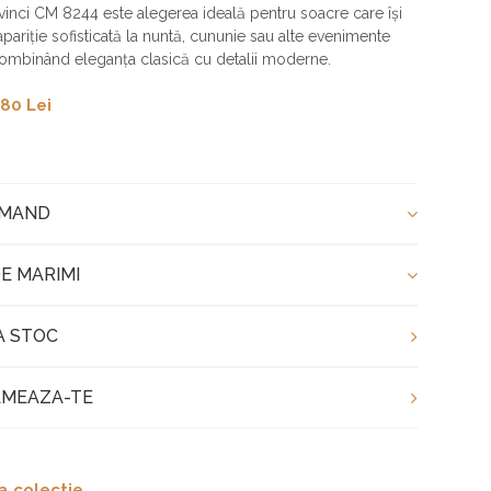
inci CM 8244 este alegerea ideală pentru soacre care își
pariție sofisticată la nuntă, cununie sau alte evenimente
combinând eleganța clasică cu detalii moderne.
80 Lei
OMAND
E MARIMI
A STOC
MEAZA-TE
a colectie