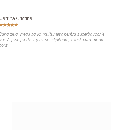
Catrina Cristina
Bebu E
Buna ziua, vreau sa va multumesc pentru superba rochie
Mi-am g
:x:x A fost foarte lejera si sclipitoare, exact cum mi-am
treaba 
dorit
cu drag 