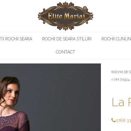
II ROCHII SEARA
ROCHII DE SEARA STILURI
ROCHII CUNUN
CONTACT
ROCHII DE 
VM 70924
La 
0766 3