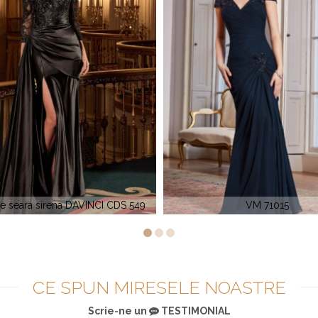
VM 71015
La Perle 40098
CE SPUN MIRESELE NOASTRE
Scrie-ne un
TESTIMONIAL