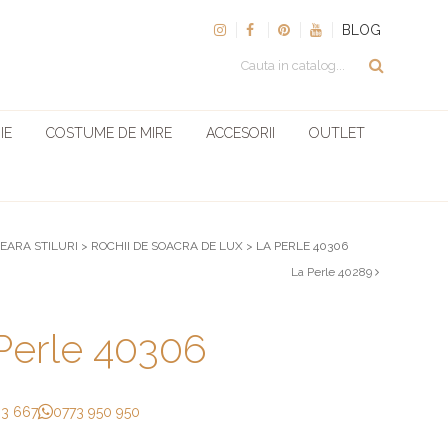
BLOG
IE
COSTUME DE MIRE
ACCESORII
OUTLET
SEARA STILURI
>
ROCHII DE SOACRA DE LUX
>
LA PERLE 40306
La Perle 40289
Perle 40306
33 667
0773 950 950