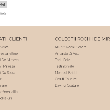
litate
TII CLIENTI
COLECTII ROCHII DE MI
cvente
MGNY Rochii Soacre
easa Ieftine
Amanda Di Velli
ii De Mireasa
Tarik Ediz
hii Mireasa
Testimoniale
ii De Seara
Monreal Bridal
r
Ceruti Couture
rnare
Davinci Couture
nfidentialitate
ookie-uri