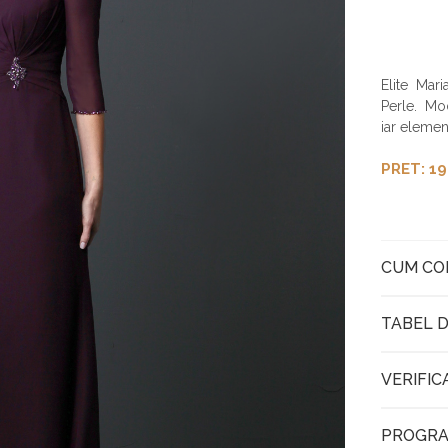
Elite Mar
Perle. Mo
iar elemen
PRET: 19
CUM C
TABEL D
VERIFIC
PROGRA