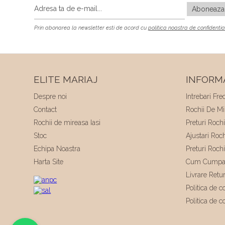
Prin abonarea la newsletter esti de acord cu
politica noastra de confidentia
ELITE MARIAJ
INFORMA
Despre noi
Intrebari Fre
Contact
Rochii De Mir
Rochii de mireasa Iasi
Preturi Roch
Stoc
Ajustari Roc
Echipa Noastra
Preturi Roch
Harta Site
Cum Cumpa
Livrare Retu
Politica de co
Politica de c