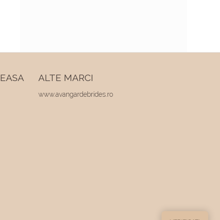
REASA
ALTE MARCI
www.avangardebrides.ro