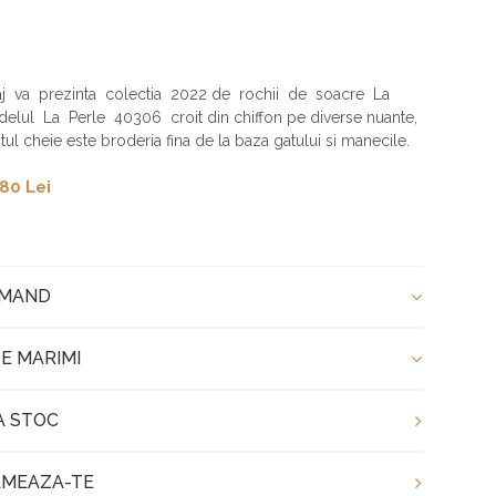
iaj va prezinta colectia 2022 de rochii de soacre La
delul La Perle 40306 croit din chiffon pe diverse nuante,
tul cheie este broderia fina de la baza gatului si manecile.
80 Lei
OMAND
E MARIMI
A STOC
MEAZA-TE