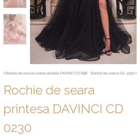
Rochie de ocazie sirena dantela DAVINCI CD 698
Rochie de soacra GC 3292
Rochie de seara
printesa DAVINCI CD
0230