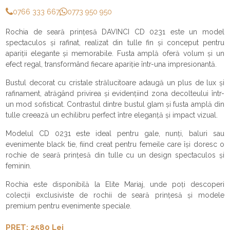
0766 333 667
0773 950 950
Rochia de seară prințesă DAVINCI CD 0231 este un model
spectaculos și rafinat, realizat din tulle fin și conceput pentru
apariții elegante și memorabile. Fusta amplă oferă volum și un
efect regal, transformând fiecare apariție într-una impresionantă.
Bustul decorat cu cristale strălucitoare adaugă un plus de lux și
rafinament, atrăgând privirea și evidențiind zona decolteului într-
un mod sofisticat. Contrastul dintre bustul glam și fusta amplă din
tulle creează un echilibru perfect între eleganță și impact vizual.
Modelul CD 0231 este ideal pentru gale, nunți, baluri sau
evenimente black tie, fiind creat pentru femeile care își doresc o
rochie de seară prințesă din tulle cu un design spectaculos și
feminin.
Rochia este disponibilă la Elite Mariaj, unde poți descoperi
colecții exclusiviste de rochii de seară prințesă și modele
premium pentru evenimente speciale.
PRET: 2580 Lei