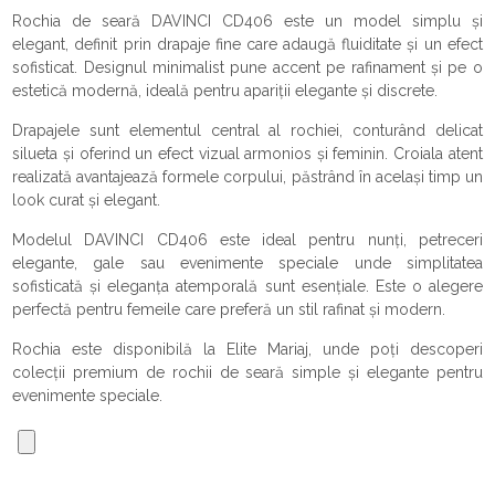
Rochia de seară DAVINCI CD406 este un model simplu și
elegant, definit prin drapaje fine care adaugă fluiditate și un efect
sofisticat. Designul minimalist pune accent pe rafinament și pe o
estetică modernă, ideală pentru apariții elegante și discrete.
Drapajele sunt elementul central al rochiei, conturând delicat
silueta și oferind un efect vizual armonios și feminin. Croiala atent
realizată avantajează formele corpului, păstrând în același timp un
look curat și elegant.
Modelul DAVINCI CD406 este ideal pentru nunți, petreceri
elegante, gale sau evenimente speciale unde simplitatea
sofisticată și eleganța atemporală sunt esențiale. Este o alegere
perfectă pentru femeile care preferă un stil rafinat și modern.
Rochia este disponibilă la Elite Mariaj, unde poți descoperi
colecții premium de rochii de seară simple și elegante pentru
evenimente speciale.