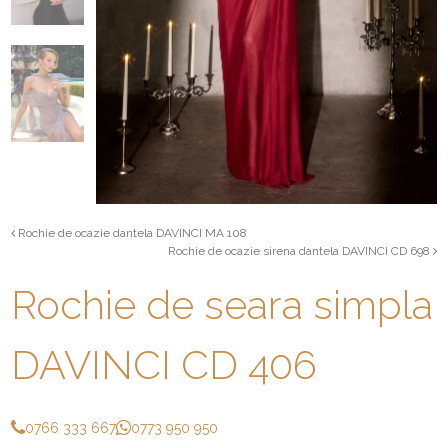
Rochie de ocazie dantela DAVINCI MA 108
Rochie de ocazie sirena dantela DAVINCI CD 698
Rochie de seara simpla
DAVINCI CD 406
0766 333 667
0773 950 950