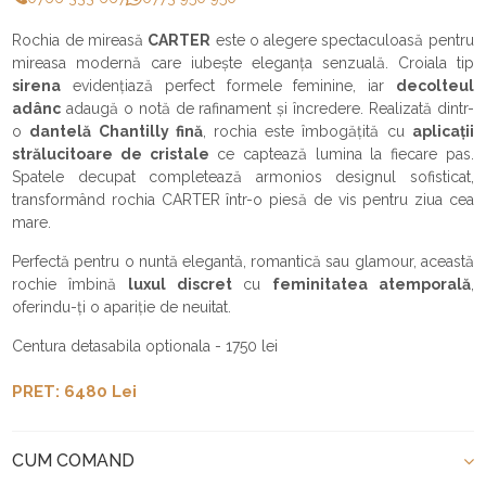
Rochia de mireasă
CARTER
este o alegere spectaculoasă pentru
mireasa modernă care iubește eleganța senzuală. Croiala tip
sirena
evidențiază perfect formele feminine, iar
decolteul
adânc
adaugă o notă de rafinament și încredere. Realizată dintr-
o
dantelă Chantilly fină
, rochia este îmbogățită cu
aplicații
strălucitoare de cristale
ce captează lumina la fiecare pas.
Spatele decupat completează armonios designul sofisticat,
transformând rochia CARTER într-o piesă de vis pentru ziua cea
mare.
Perfectă pentru o nuntă elegantă, romantică sau glamour, această
rochie îmbină
luxul discret
cu
feminitatea atemporală
,
oferindu-ți o apariție de neuitat.
Centura detasabila optionala - 1750 lei
PRET: 6480 Lei
CUM COMAND