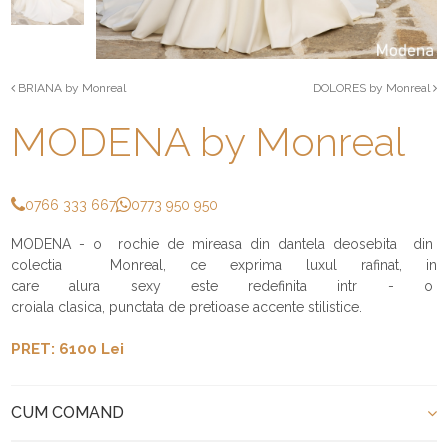
BRIANA by Monreal
DOLORES by Monreal
MODENA by Monreal
0766 333 667
0773 950 950
MODENA - o rochie de mireasa din dantela deosebita din
colectia Monreal, ce exprima luxul rafinat, in
care alura sexy este redefinita intr - o
croiala clasica, punctata de pretioase accente stilistice.
PRET: 6100 Lei
CUM COMAND