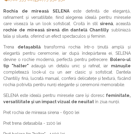
Rochia de mireasă SELENA
este definită de eleganță,
rafinament și versatilitate, fiind alegerea ideală pentru miresele
care visează la un look sofisticat. Croită în stil
sirenă
, această
rochie de mireasă sirenă din dantelă Chantilly
subliniază
talia și silueta, oferind un efect spectaculos și feminin.
Trena
detașabilă
transformă rochia într-o ținută amplă și
elegantă pentru ceremonie, iar după îndepărtarea ei, SELENA
devine o rochie modernă, perfectă pentru petrecere.
Bolero-ul
tip "halter"
adaugă un detaliu unic și rafinat, iar
mănușile
completează look-ul cu un aer clasic și sofisticat. Dantela
Chantilly fină, lucrată manual, conferă delicatețe și textură, făcând
rochia potrivită pentru nunți elegante și ceremonii memorabile.
SELENA este ideală pentru miresele care își doresc
feminitate,
versatilitate și un impact vizual de neuitat
în ziua nunții.
Pret rochia de mireasa sirena - 6900 lei
Pret trena detasabila - 1100 lei
Pret bolero tip "halter" - 1400 lei