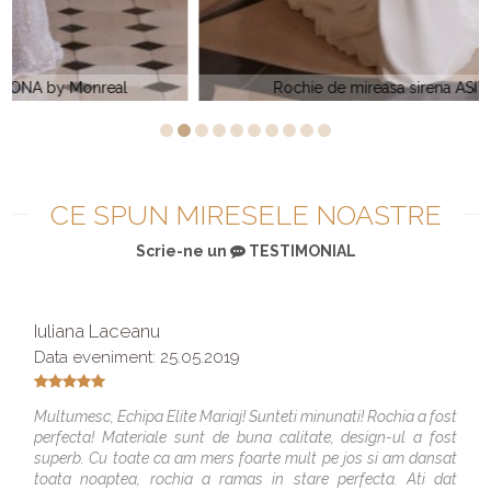
Rochie de mireasa sirena ASIYA by Monreal
CE SPUN MIRESELE NOASTRE
Scrie-ne un
TESTIMONIAL
Iuliana Laceanu
Data eveniment: 25.05.2019
Multumesc, Echipa Elite Mariaj! Sunteti minunati! Rochia a fost
perfecta! Materiale sunt de buna calitate, design-ul a fost
superb. Cu toate ca am mers foarte mult pe jos si am dansat
toata noaptea, rochia a ramas in stare perfecta. Ati dat