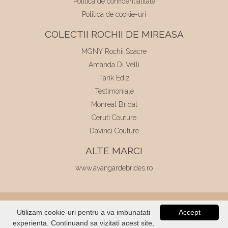
Politica de confidentialitate
Politica de cookie-uri
COLECTII ROCHII DE MIREASA
MGNY Rochii Soacre
Amanda Di Velli
Tarik Ediz
Testimoniale
Monreal Bridal
Ceruti Couture
Davinci Couture
ALTE MARCI
www.avangardebrides.ro
© 2026
Elite Mariaj
|
Toate drepturile
Utilizam cookie-uri pentru a va imbunatati
Accept
rezervate
|
Dezvoltat de
Voitin.com
experienta. Continuand sa vizitati acest site,
VERIFICATI