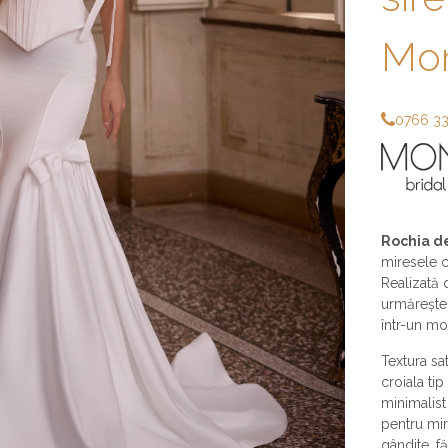
Mon
0766 3
Rochia d
miresele c
Realizată 
urmărește 
într-un mo
Textura sa
croiala ti
minimalist
pentru mir
gândite, f