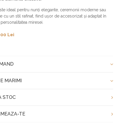
ste ideal pentru nunți elegante, ceremonii moderne sau
 cu un stil rafinat, fiind ușor de accesorizat și adaptat în
 personalitatea miresei.
00 Lei
OMAND
E MARIMI
A STOC
MEAZA-TE