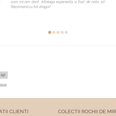
s
cum mi-am dorit. Intreaga experienta a fost de nota 10!
Recomand cu tot dragul!
litate
TII CLIENTI
COLECTII ROCHII DE MI