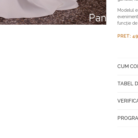
Modelul e
evenimente
funcție de
PRET: 49
CUM C
TABEL D
VERIFIC
PROGRA