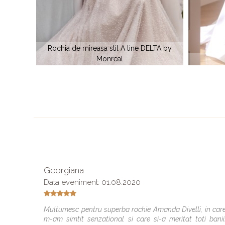
 DELTA by
MADEIRA by Monreal
Georgiana
Data eveniment: 01.08.2020
Multumesc pentru superba rochie Amanda Divelli, in car
m-am simtit senzational si care si-a meritat toti banii