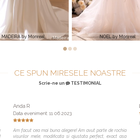
NOEL by Monreal
PARKER by Monre
CE SPUN MIRESELE NOASTRE
Scrie-ne un
TESTIMONIAL
Anda R
Data eveniment: 11 06.2023
e
Am facut cea mai buna alegere! Am avut parte de rochia
!
visurilor mele, modificata si ajustata perfect, exact asa