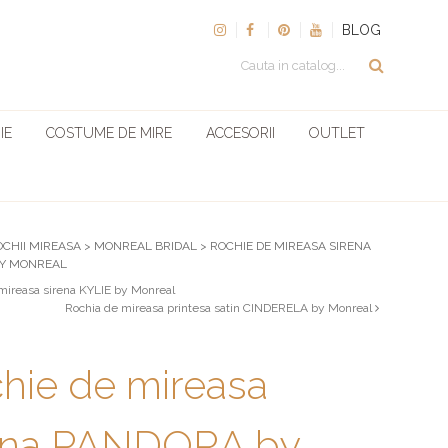
BLOG
IE
COSTUME DE MIRE
ACCESORII
OUTLET
OCHII MIREASA
>
MONREAL BRIDAL
>
ROCHIE DE MIREASA SIRENA
BY MONREAL
mireasa sirena KYLIE by Monreal
Rochia de mireasa printesa satin CINDERELA by Monreal
hie de mireasa
ena PANDORA by