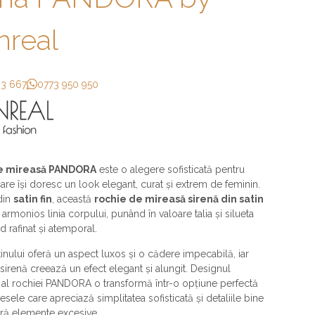
real
33 667
0773 950 950
e mireasă PANDORA
este o alegere sofisticată pentru
are își doresc un look elegant, curat și extrem de feminin.
din
satin fin
, această
rochie de mireasă sirenă din satin
armonios linia corpului, punând în valoare talia și silueta
d rafinat și atemporal.
tinului oferă un aspect luxos și o cădere impecabilă, iar
p sirenă creează un efect elegant și alungit. Designul
 al rochiei PANDORA o transformă într-o opțiune perfectă
esele care apreciază simplitatea sofisticată și detaliile bine
ără elemente excesive.