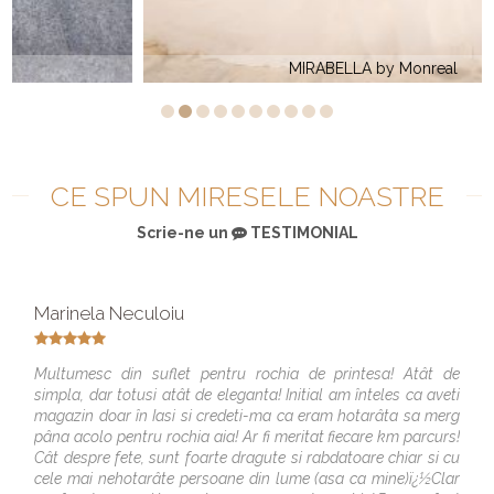
MIRABELLA by Monreal
CE SPUN MIRESELE NOASTRE
Scrie-ne un
TESTIMONIAL
Marinela Neculoiu
Multumesc din suflet pentru rochia de printesa! Atât de
simpla, dar totusi atât de eleganta! Initial am înteles ca aveti
magazin doar în Iasi si credeti-ma ca eram hotarâta sa merg
pâna acolo pentru rochia aia! Ar fi meritat fiecare km parcurs!
Cât despre fete, sunt foarte dragute si rabdatoare chiar si cu
cele mai nehotarâte persoane din lume (asa ca mine)ï¿½Clar