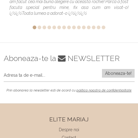
am facut cea mai buna alegere cu aceasta rochie! Parca a fost
facuta special pentru mine, fix asa cum am visat-o!
ï¿½ï¿½Toata lumea a adorat-o ï¿½ï¿½ï¿½
Aboneaza-te la
NEWSLETTER
Prin abonarea la newsletter esti de acord cu
politica noastra de confidentialitate
ELITE MARIAJ
Despre noi
Contact