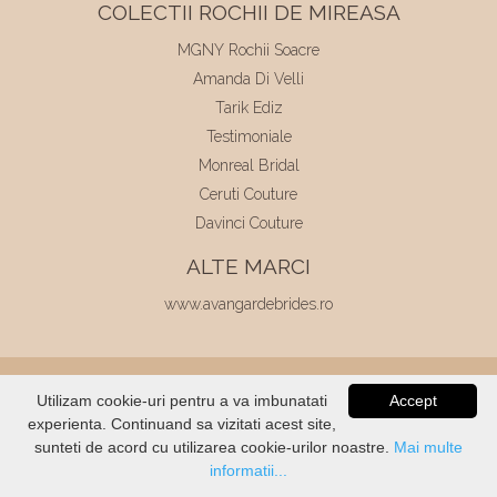
COLECTII ROCHII DE MIREASA
MGNY Rochii Soacre
Amanda Di Velli
Tarik Ediz
Testimoniale
Monreal Bridal
Ceruti Couture
Davinci Couture
ALTE MARCI
www.avangardebrides.ro
© 2026
Elite Mariaj
|
Toate drepturile
Utilizam cookie-uri pentru a va imbunatati
Accept
rezervate
|
Dezvoltat de
Voitin.com
experienta. Continuand sa vizitati acest site,
VERIFICATI
STOC
sunteti de acord cu utilizarea cookie-urilor noastre.
Mai multe
informatii...