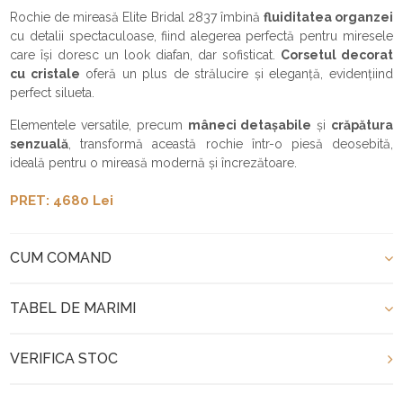
Rochie de mireasă Elite Bridal 2837 îmbină
fluiditatea organzei
cu detalii spectaculoase, fiind alegerea perfectă pentru miresele
care își doresc un look diafan, dar sofisticat.
Corsetul decorat
cu cristale
oferă un plus de strălucire și eleganță, evidențiind
perfect silueta.
Elementele versatile, precum
mâneci detașabile
și
crăpătura
senzuală
, transformă această rochie într-o piesă deosebită,
ideală pentru o mireasă modernă și încrezătoare.
PRET: 4680 Lei
CUM COMAND
TABEL DE MARIMI
VERIFICA STOC