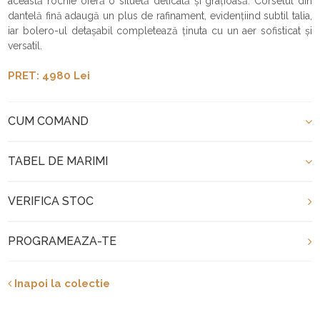
această rochie oferă o siluetă delicată și grațioasă. Corsetul din
dantelă fină adaugă un plus de rafinament, evidențiind subtil talia,
iar bolero-ul detașabil completează ținuta cu un aer sofisticat și
versatil.
PRET: 4980 Lei
CUM COMAND
TABEL DE MARIMI
VERIFICA STOC
PROGRAMEAZA-TE
Inapoi la colectie