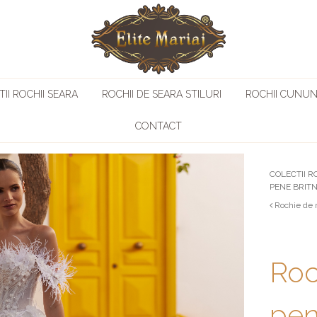
II ROCHII SEARA
ROCHII DE SEARA STILURI
ROCHII CUNUN
CONTACT
COLECTII R
PENE BRITN
Rochie de 
Roc
pen