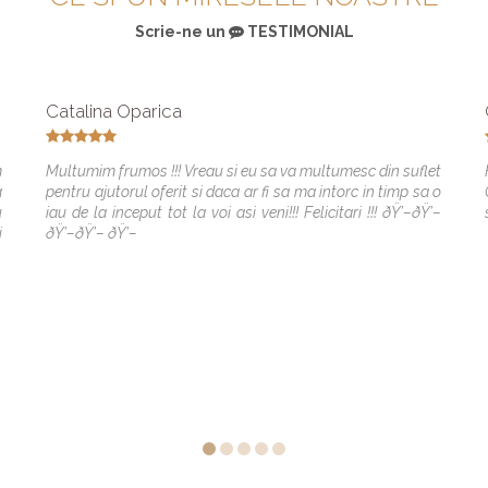
Scrie-ne un
TESTIMONIAL
Catalina Oparica
m
Multumim frumos !!! Vreau si eu sa va multumesc din suflet
a
pentru ajutorul oferit si daca ar fi sa ma intorc in timp sa o
u
iau de la inceput tot la voi asi veni!!! Felicitari !!! ðŸ’–ðŸ’–
i
ðŸ’–ðŸ’– ðŸ’–