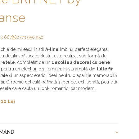
ianse
33 667
0773 950 950
chie de mireasă în stil
A-line
îmbină perfect eleganța
 detalii sofisticate. Bustul este realizat sub formă de
bretele
, completat de un
decolteu decorat cu pene
, pentru un efect unic și feminin. Fusta amplă din
tulle fin
ritate și un aspect eteric, ideal pentru o apariție memorabilă
ții. O rochie delicată, rafinată și perfect echilibrată, potrivită
resele care caută un look romantic, dar modern.
00 Lei
OMAND