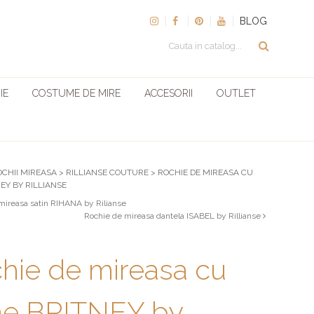
BLOG
IE
COSTUME DE MIRE
ACCESORII
OUTLET
OCHII MIREASA
>
RILLIANSE COUTURE
>
ROCHIE DE MIREASA CU
EY BY RILLIANSE
mireasa satin RIHANA by Rilianse
Rochie de mireasa dantela ISABEL by Rillianse
hie de mireasa cu
e BRITNEY by