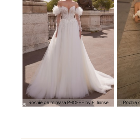
Rochie 
llianse
Rochia de mireasa SAKURA by Rillianse