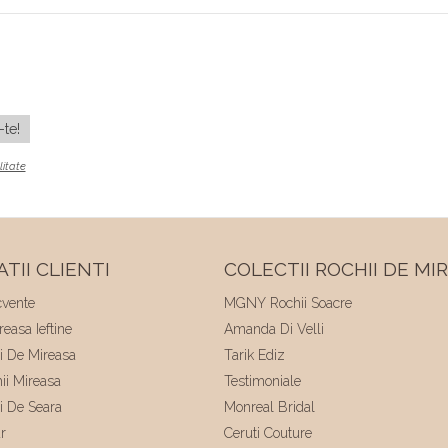
litate
TII CLIENTI
COLECTII ROCHII DE MI
cvente
MGNY Rochii Soacre
easa Ieftine
Amanda Di Velli
ii De Mireasa
Tarik Ediz
hii Mireasa
Testimoniale
ii De Seara
Monreal Bridal
r
Ceruti Couture