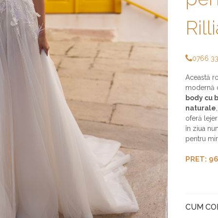
Rill
0766 3
Această ro
modernă cu
body cu 
naturale
oferă leje
în ziua nun
pentru mi
PRET: 96
CUM C