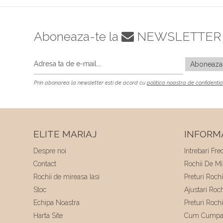
Aboneaza-te la
NEWSLETTER
Prin abonarea la newsletter esti de acord cu
politica noastra de confidentia
ELITE MARIAJ
INFORMA
Despre noi
Intrebari Fre
Contact
Rochii De Mir
Rochii de mireasa Iasi
Preturi Roch
Stoc
Ajustari Roc
Echipa Noastra
Preturi Roch
Harta Site
Cum Cumpa