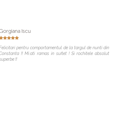
Gorgiana Iscu
Nicole
Felicitari pentru comportamentul de la targul de nunti din
Va mul
Constanta !! Mi.ati ramas in suflet ! Si rochitele absolut
superbe !!