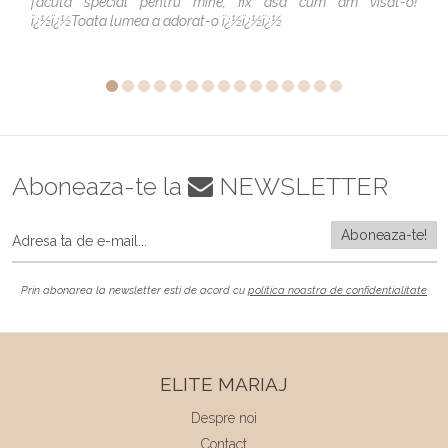
facuta special pentru mine, fix asa cum am visat-o!
ï¿½ï¿½Toata lumea a adorat-o ï¿½ï¿½ï¿½
Aboneaza-te la
NEWSLETTER
Prin abonarea la newsletter esti de acord cu
politica noastra de confidentialitate
ELITE MARIAJ
Despre noi
Contact