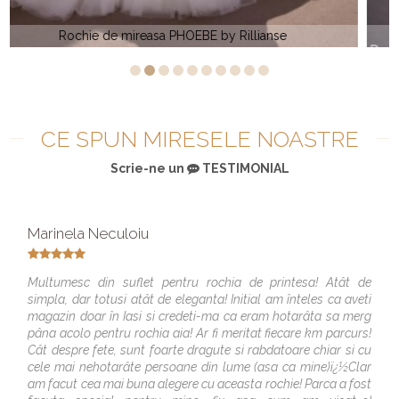
Rochie de mireasa scurta DOROTHY by Rillianse
CE SPUN MIRESELE NOASTRE
Scrie-ne un
TESTIMONIAL
Marinela Neculoiu
Multumesc din suflet pentru rochia de printesa! Atât de
simpla, dar totusi atât de eleganta! Initial am înteles ca aveti
magazin doar în Iasi si credeti-ma ca eram hotarâta sa merg
pâna acolo pentru rochia aia! Ar fi meritat fiecare km parcurs!
Cât despre fete, sunt foarte dragute si rabdatoare chiar si cu
cele mai nehotarâte persoane din lume (asa ca mine)ï¿½Clar
am facut cea mai buna alegere cu aceasta rochie! Parca a fost