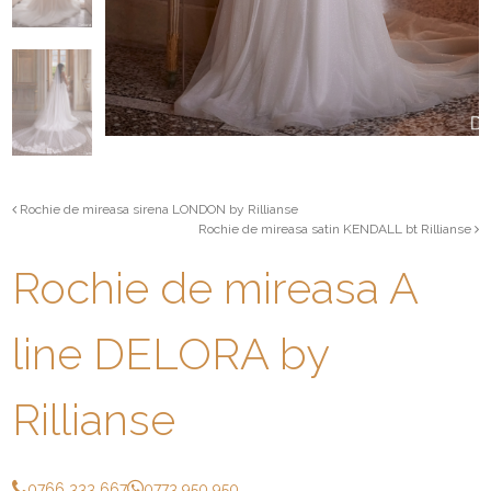
Rochie de mireasa sirena LONDON by Rillianse
Rochie de mireasa satin KENDALL bt Rillianse
Rochie de mireasa A
line DELORA by
Rillianse
0766 333 667
0773 950 950