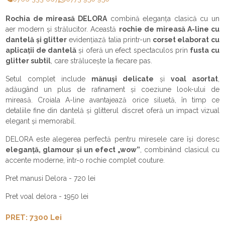
Rochia de mireasă DELORA
combină eleganța clasică cu un
aer modern și strălucitor. Această
rochie de mireasă A-line cu
dantelă și glitter
evidențiază talia printr-un
corset elaborat cu
aplicații de dantelă
și oferă un efect spectaculos prin
fusta cu
glitter subtil
, care strălucește la fiecare pas.
Setul complet include
mănuși delicate
și
voal asortat
,
adăugând un plus de rafinament și coeziune look-ului de
mireasă. Croiala A-line avantajează orice siluetă, în timp ce
detaliile fine din dantelă și glitterul discret oferă un impact vizual
elegant și memorabil.
DELORA este alegerea perfectă pentru miresele care își doresc
eleganță, glamour și un efect „wow”
, combinând clasicul cu
accente moderne, într-o rochie complet couture.
Pret manusi Delora - 720 lei
Pret voal delora - 1950 lei
PRET: 7300 Lei