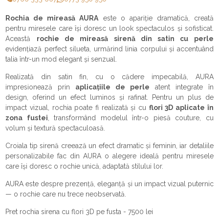
Rochia de mireasă AURA
este o apariție dramatică, creată
pentru miresele care își doresc un look spectaculos și sofisticat.
Această
rochie de mireasă sirenă din satin cu perle
evidențiază perfect silueta, urmărind linia corpului și accentuând
talia într-un mod elegant și senzual.
Realizată din satin fin, cu o cădere impecabilă, AURA
impresionează prin
aplicațiile de perle
atent integrate în
design, oferind un efect luminos și rafinat. Pentru un plus de
impact vizual, rochia poate fi realizată și cu
flori 3D aplicate în
zona fustei
, transformând modelul într-o piesă couture, cu
volum și textură spectaculoasă.
Croiala tip sirenă creează un efect dramatic și feminin, iar detaliile
personalizabile fac din AURA o alegere ideală pentru miresele
care își doresc o rochie unică, adaptată stilului lor.
AURA este despre prezență, eleganță și un impact vizual puternic
— o rochie care nu trece neobservată.
Pret rochia sirena cu flori 3D pe fusta - 7500 lei