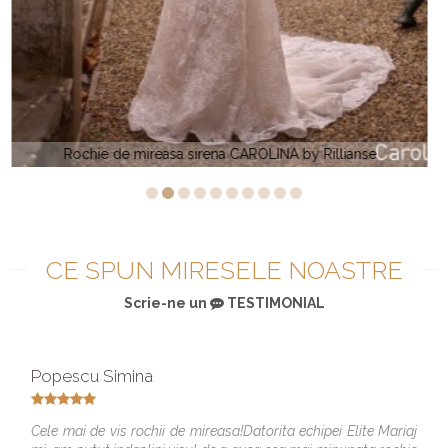
Rochia de mireasa MERYEM by Rillianse
CE SPUN MIRESELE NOASTRE
Scrie-ne un
TESTIMONIAL
Popescu Simina
Cele mai de vis rochii de mireasa!Datorita echipei Elite Mariaj