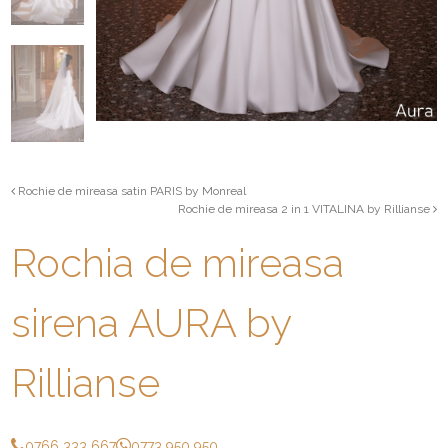
Rochie de mireasa satin PARIS by Monreal
Rochie de mireasa 2 in 1 VITALINA by Rillianse
Rochia de mireasa
sirena AURA by
Rillianse
0766 333 667
0773 950 950