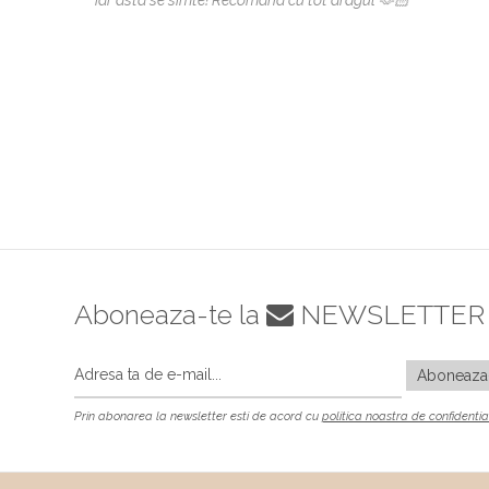
iar asta se simte! Recomand cu tot dragul 🫶🏻
Aboneaza-te la
NEWSLETTER
Prin abonarea la newsletter esti de acord cu
politica noastra de confidentia