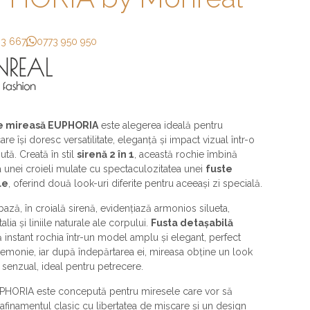
33 667
0773 950 950
e mireasă EUPHORIA
este alegerea ideală pentru
re își doresc versatilitate, eleganță și impact vizual într-o
ută. Creată în stil
sirenă 2 în 1
, această rochie îmbină
a unei croieli mulate cu spectaculozitatea unei
fuste
le
, oferind două look-uri diferite pentru aceeași zi specială.
bază, în croială sirenă, evidențiază armonios silueta,
talia și liniile naturale ale corpului.
Fusta detașabilă
 instant rochia într-un model amplu și elegant, perfect
emonie, iar după îndepărtarea ei, mireasa obține un look
senzual, ideal pentru petrecere.
PHORIA este concepută pentru miresele care vor să
finamentul clasic cu libertatea de mișcare și un design