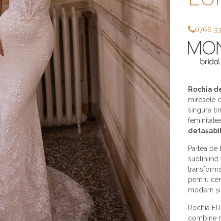
0766 3
Rochia d
miresele ca
singură țin
feminitate
detașabi
Partea de 
subliniind 
transformă
pentru cer
modern și 
Rochia EU
combine ra