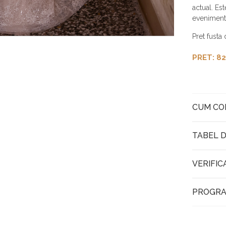
actual. Es
evenimente
Pret fusta
PRET: 82
CUM C
TABEL D
VERIFIC
PROGRA