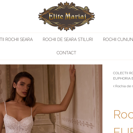
II ROCHII SEARA
ROCHII DE SEARA STILURI
ROCHII CUNUN
CONTACT
COLECTII R
EUPHORIA 
Rochia de 
Roc
EUP