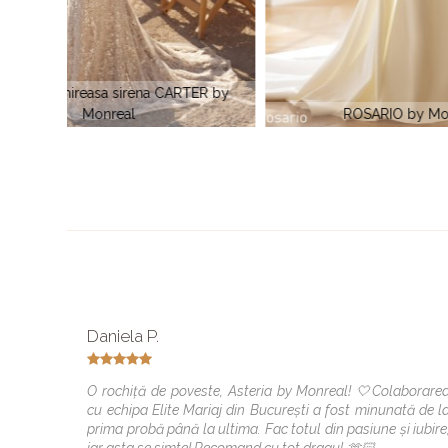
TER by
ROSARIO by Monreal
Daniela P.
O rochiță de poveste, Asteria by Monreal! 🤍Colaborare
cu echipa Elite Mariaj din București a fost minunată de l
prima probă până la ultima. Fac totul din pasiune și iubire