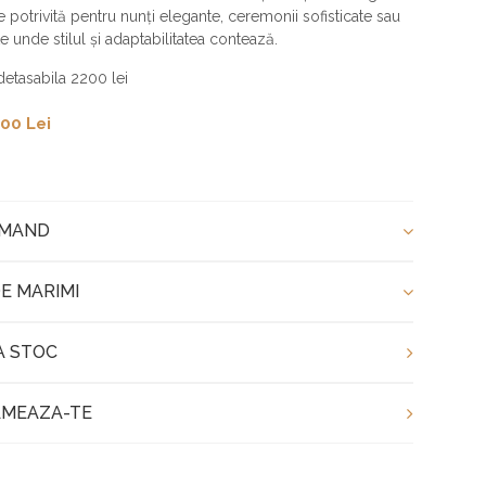
te potrivită pentru nunți elegante, ceremonii sofisticate sau
 unde stilul și adaptabilitatea contează.
 detasabila 2200 lei
00 Lei
OMAND
E MARIMI
A STOC
MEAZA-TE