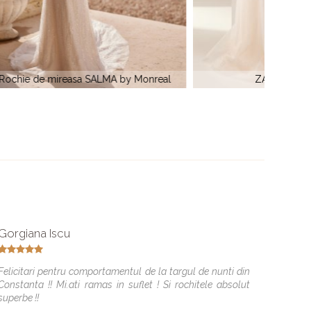
 Monreal
ZARA by Monreal
Gorgiana Iscu
Alexan
Felicitari pentru comportamentul de la targul de nunti din
Cea mai
Constanta !! Mi.ati ramas in suflet ! Si rochitele absolut
,as mai
superbe !!