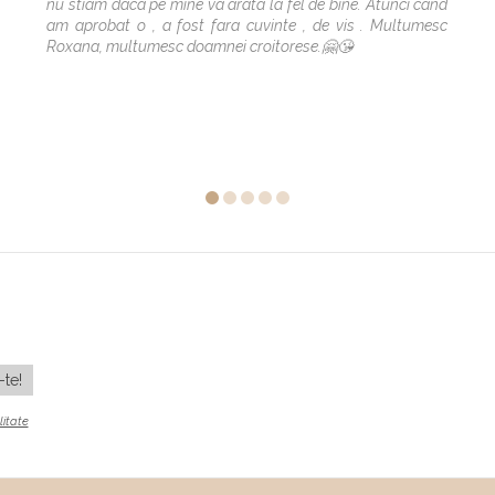
nu stiam daca pe mine va arata la fel de bine. Atunci cand
am aprobat o , a fost fara cuvinte , de vis . Multumesc
Roxana, multumesc doamnei croitorese.🤗😘
litate