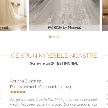
PATRICIA by Monreal
Rochie de mireasa SALMA by
CE SPUN MIRESELE NOASTRE
Scrie-ne un
TESTIMONIAL
Adriana Bunghez
Data eveniment: 16 septembrie 2023
a
a
Am găsit rochia de vis la Elite Mariaj. Știam exact ce model
,
vreau . Văzusem rochia intr o poză. Doar ca aveam emoții,