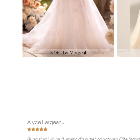
LOLLA by Monreal
Rochie de 
Alyce Largeanu
Buna ziua ! Va multumesc din suflet ca datorita Elite Maria