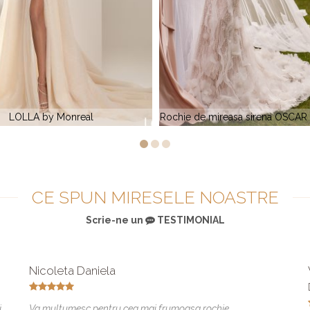
mireasa sirena OSCAR by Monreal
CYRIL by Monreal
CE SPUN MIRESELE NOASTRE
Scrie-ne un
TESTIMONIAL
Nicoleta Daniela
j
Va multumesc pentru cea mai frumoasa rochie