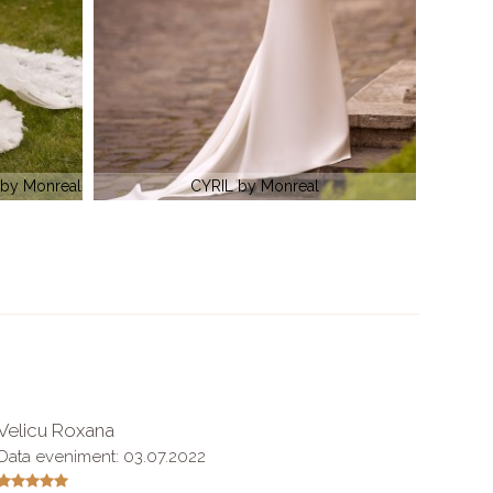
ZARA by Monreal
Velicu Roxana
Bianc
Data eveniment: 03.07.2022
O exper