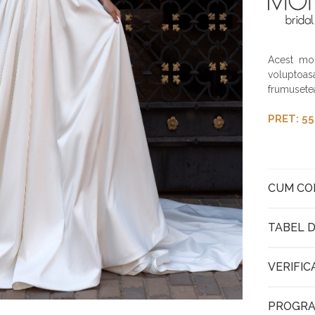
Acest mod
voluptoasa
frumusete
PRET: 55
CUM C
TABEL D
VERIFIC
PROGRA