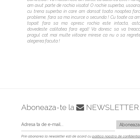
am avut parte de rochia visata! O rochie superba, usoara
cu trena superba in care am dansat toata noaptea far
probleme, fara sa ma incurce o secunda ! Cu toate ca a
topait fara sa ma opresc rochia este intacta, ast
dovedeste calitatea fara egal! Va doresc sa va treac
pragul cat mai multe viitoare mirese ca nu o sa regret
alegerea facuta !
Aboneaza-te la
NEWSLETTER
Prin abonarea la newsletter esti de acord cu
politica noastra de confidentia