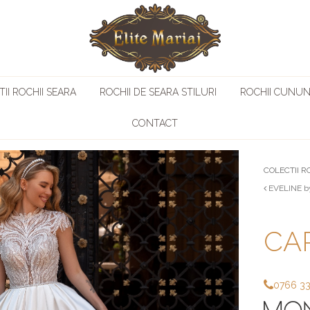
II ROCHII SEARA
ROCHII DE SEARA STILURI
ROCHII CUNUN
CONTACT
COLECTII R
EVELINE b
CAR
0766 3