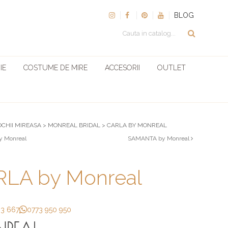
BLOG
IE
COSTUME DE MIRE
ACCESORII
OUTLET
OCHII MIREASA
>
MONREAL BRIDAL
>
CARLA BY MONREAL
y Monreal
SAMANTA by Monreal
LA by Monreal
33 667
0773 950 950