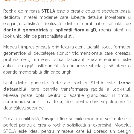
Rochia de mireasă
STELA
este o creație couture spectaculoasă,
dedicată miresei moderne care iubește detaliile inovatoare și
eleganța artistică. Realizată dintr-o combinație rafinată de
dantelă geometrică
și
aplicații florale 3D
, rochia oferă un
look unic, plin de personalitate și stil.
Modelul impresionează prin textura atent lucrată, jocul formelor
geometrice și delicatețea florilor tridimensionale care creează
profunzime și un efect vizual fascinant. Fiecare element este
aplicat cu grijă, astfel încât să contureze silueta și să ofere o
apariție memorabilă din orice unghi.
Unul dintre punctele forte ale rochiei STELA este
trena
detașabilă
, care permite transformarea rapidă a look-ului.
Mireasa poate opta pentru o apariție grandioasă în timpul
ceremoniei și un stil mai lejer, ideal pentru dans și petrecere, în
doar câteva secunde.
Croiala echilibrată, finisajele fine și liniile moderne se împletesc
perfect pentru a crea o rochie sofisticată și expresivă. Modelul
STELA este ideal pentru miresele care își doresc un design