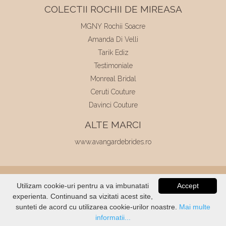
COLECTII ROCHII DE MIREASA
MGNY Rochii Soacre
Amanda Di Velli
Tarik Ediz
Testimoniale
Monreal Bridal
Ceruti Couture
Davinci Couture
ALTE MARCI
www.avangardebrides.ro
© 2026
Elite Mariaj
|
Toate drepturile
Utilizam cookie-uri pentru a va imbunatati
Accept
rezervate
|
Dezvoltat de
Voitin.com
experienta. Continuand sa vizitati acest site,
VERIFICATI
STOC
sunteti de acord cu utilizarea cookie-urilor noastre.
Mai multe
informatii...