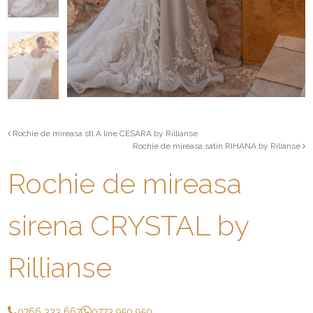
Rochie de mireasa stl A line CESARA by Rillianse
Rochie de mireasa satin RIHANA by Rilianse
Rochie de mireasa
sirena CRYSTAL by
Rillianse
0766 333 667
0773 950 950