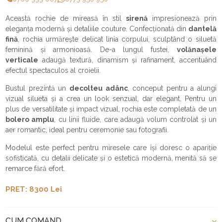
Această rochie de mireasă în stil
sirenă
impresionează prin
eleganța modernă și detaliile couture. Confecționată din
dantelă
fină
, rochia urmărește delicat linia corpului, sculptând o siluetă
feminină și armonioasă. De-a lungul fustei,
volănașele
verticale
adaugă textură, dinamism și rafinament, accentuând
efectul spectaculos al croielii.
Bustul prezintă un
decolteu adânc
, conceput pentru a alungi
vizual silueta și a crea un look senzual, dar elegant. Pentru un
plus de versatilitate și impact vizual, rochia este completată de un
bolero amplu
, cu linii fluide, care adaugă volum controlat și un
aer romantic, ideal pentru ceremonie sau fotografii.
Modelul este perfect pentru miresele care își doresc o apariție
sofisticată, cu detalii delicate și o estetică modernă, menită să se
remarce fără efort.
PRET: 8300 Lei
CUM COMAND