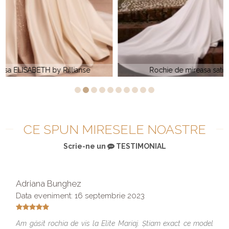
Rochie de mireasa satin KENDALL bt Rillianse
CE SPUN MIRESELE NOASTRE
Scrie-ne un
TESTIMONIAL
Adriana Bunghez
Data eveniment: 16 septembrie 2023
Am găsit rochia de vis la Elite Mariaj. Știam exact ce model