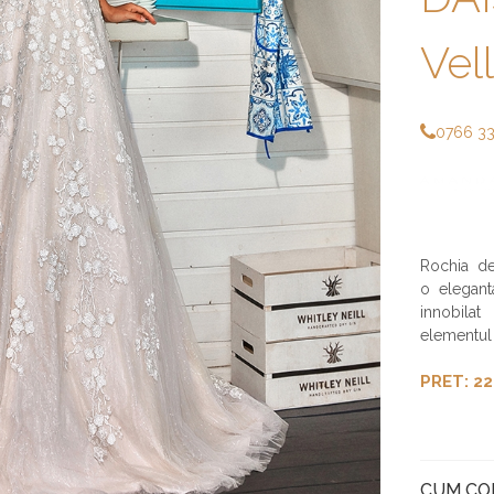
Vell
0766 3
Rochia d
o elegant
innobilat
elementul 
PRET: 22
CUM C