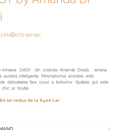
i
33 667
0773 950 950
e mireasa DAISY din colectia Amanda Divelli, emana
a austera, inteligenta. Minimalismul acesteia este
 de delicatetea fara cusur a texturilor. Spatele gol este
chic al tinutei.
60 lei redus de la 6400 Lei
OMAND