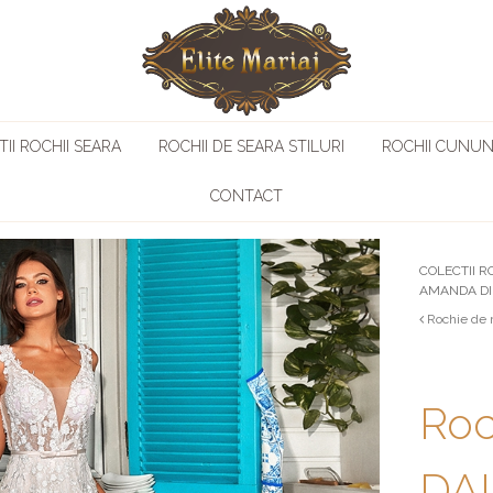
II ROCHII SEARA
ROCHII DE SEARA STILURI
ROCHII CUNUN
CONTACT
COLECTII R
AMANDA DI
Rochie de 
Roc
DAI