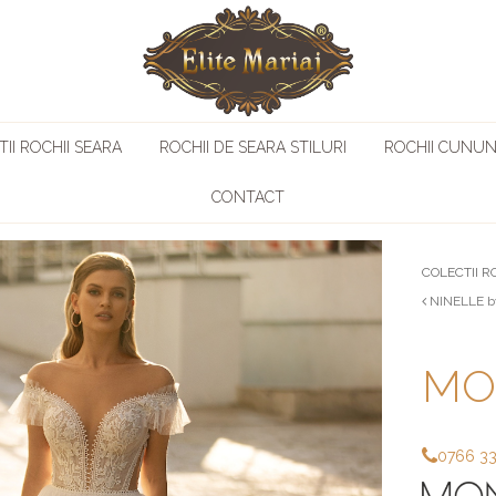
II ROCHII SEARA
ROCHII DE SEARA STILURI
ROCHII CUNUN
CONTACT
COLECTII R
NINELLE b
MON
0766 3