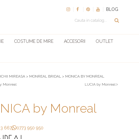
BLOG
IE
COSTUME DE MIRE
ACCESORII
OUTLET
OCHII MIREASA
>
MONREAL BRIDAL
>
MONICA BY MONREAL
y Monreal
LUCIA by Monreal
ICA by Monreal
33 667
0773 950 950