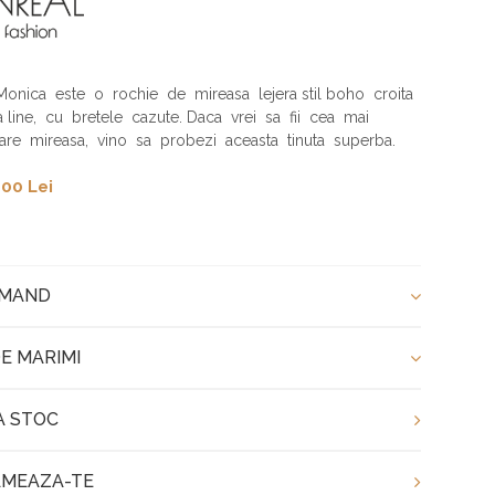
onica este o rochie de mireasa lejera stil boho croita
 a line, cu bretele cazute. Daca vrei sa fii cea mai
are mireasa, vino sa probezi aceasta tinuta superba.
00 Lei
OMAND
E MARIMI
A STOC
MEAZA-TE