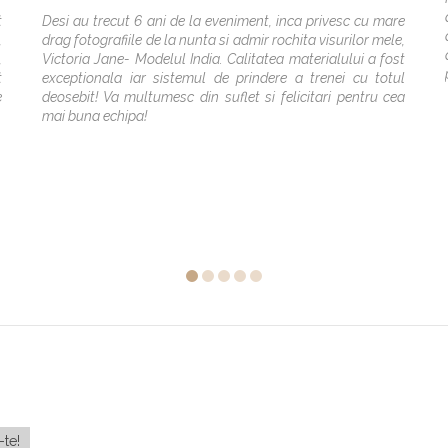
t
Desi au trecut 6 ani de la eveniment, inca privesc cu mare
,
drag fotografiile de la nunta si admir rochita visurilor mele,
,
Victoria Jane- Modelul India. Calitatea materialului a fost
t
exceptionala iar sistemul de prindere a trenei cu totul
e
deosebit! Va multumesc din suflet si felicitari pentru cea
mai buna echipa!