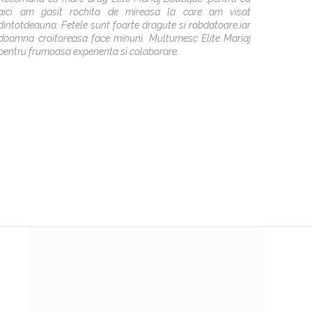
aici am gasit rochita de mireasa la care am visat
care am 
dintotdeauna. Fetele sunt foarte dragute si rabdatoare,iar
specia
doamna croitoreasa face minuni. Multumesc Elite Mariaj
Antoâ¤
pentru frumoasa experienta si colaborare.
pt k mi 
poze d
Multume