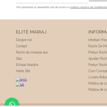
Prin abonarea la newsletter esti de acord cu
politica noastra de confidentia
ELITE MARIAJ
INFORMA
Despre noi
Intrebari Fre
Contact
Rochii De Mir
Rochii de mireasa Iasi
Preturi Roch
Stoc
Ajustari Roc
Echipa Noastra
Preturi Roch
Harta Site
Cum Cumpa
Livrare Retu
Politica de co
Politica de c