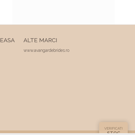
REASA
ALTE MARCI
www.avangardebrides.ro
VERIFICATI
STOC