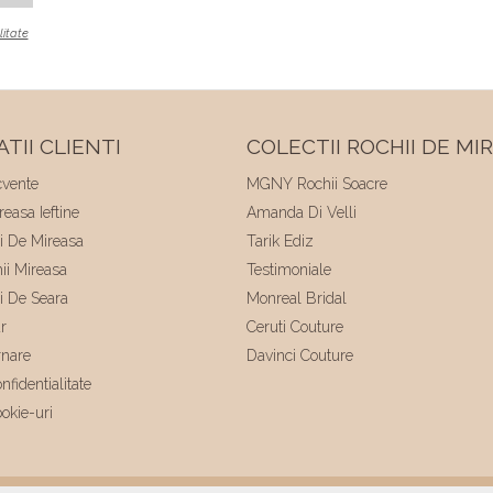
litate
TII CLIENTI
COLECTII ROCHII DE MI
cvente
MGNY Rochii Soacre
easa Ieftine
Amanda Di Velli
ii De Mireasa
Tarik Ediz
hii Mireasa
Testimoniale
ii De Seara
Monreal Bridal
r
Ceruti Couture
rnare
Davinci Couture
nfidentialitate
ookie-uri