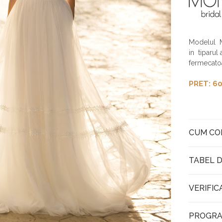
Modelul M
in tiparul
fermecato
PRET: 60
CUM C
TABEL D
VERIFIC
PROGRA