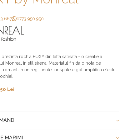
33 667
0773 950 950
j prezinta rochia FOXY din tafta satinata - o creatie a
ui Monreal in stil sirena. Materialul fin da o nota de
i romantism intregii tinute, iar spatele gol amplifica efectul
rochiei.
50 Lei
OMAND
E MARIMI