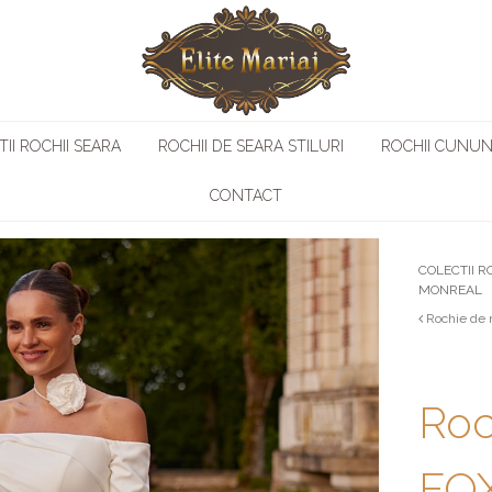
II ROCHII SEARA
ROCHII DE SEARA STILURI
ROCHII CUNUN
CONTACT
COLECTII R
MONREAL
Rochie de 
Roc
FOX