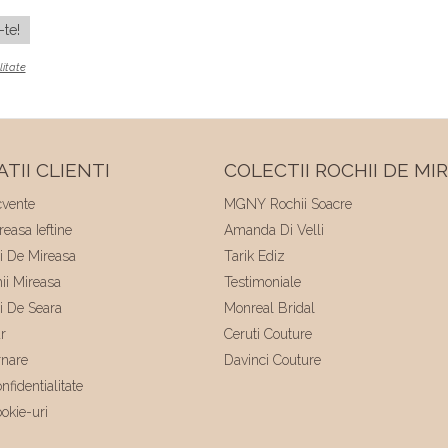
litate
TII CLIENTI
COLECTII ROCHII DE MI
cvente
MGNY Rochii Soacre
easa Ieftine
Amanda Di Velli
ii De Mireasa
Tarik Ediz
hii Mireasa
Testimoniale
ii De Seara
Monreal Bridal
r
Ceruti Couture
rnare
Davinci Couture
nfidentialitate
ookie-uri