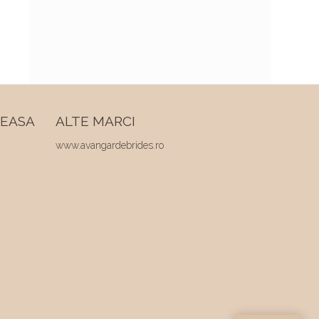
REASA
ALTE MARCI
www.avangardebrides.ro