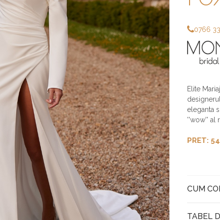
0766 3
Elite Maria
designerul
eleganta s
''wow'' al 
PRET: 54
CUM C
TABEL D