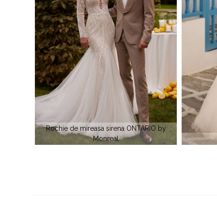
NTARIO by
ANABEL by Monreal