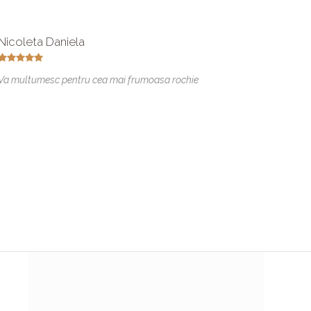
Nicoleta Daniela
Vicova
Va multumesc pentru cea mai frumoasa rochie
De încr
draguta
rochia m
recomand
buna ca