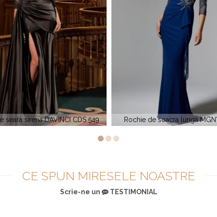
hie de soacra lunga MGNY 72909
VM 70903
CE SPUN MIRESELE NOASTRE
Scrie-ne un
TESTIMONIAL