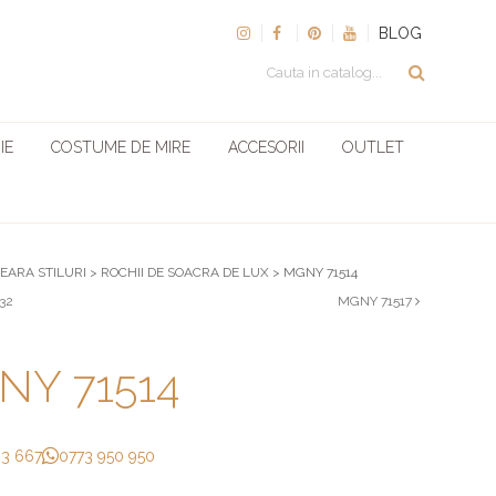
BLOG
IE
COSTUME DE MIRE
ACCESORII
OUTLET
SEARA STILURI
>
ROCHII DE SOACRA DE LUX
>
MGNY 71514
32
MGNY 71517
NY 71514
33 667
0773 950 950