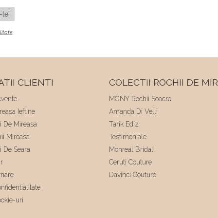
litate
TII CLIENTI
COLECTII ROCHII DE MI
cvente
MGNY Rochii Soacre
easa Ieftine
Amanda Di Velli
ii De Mireasa
Tarik Ediz
hii Mireasa
Testimoniale
ii De Seara
Monreal Bridal
r
Ceruti Couture
rnare
Davinci Couture
nfidentialitate
ookie-uri