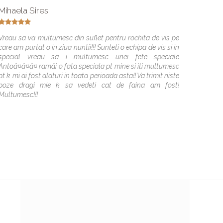
Mihaela Sires
Popes
Vreau sa va multumesc din suflet pentru rochita de vis pe
Cele ma
care am purtat o in ziua nuntii!!! Sunteti o echipa de vis si in
Mariaj
special vreau sa i multumesc unei fete speciale
minunat
Antoâ¤â¤â¤ ramâi o fata speciala pt mine si iti multumesc
simti c
pt k mi ai fost alaturi in toata perioada asta!! Va trimit niste
de mire
poze dragi mie k sa vedeti cat de faina am fost!
Multumesc!!!