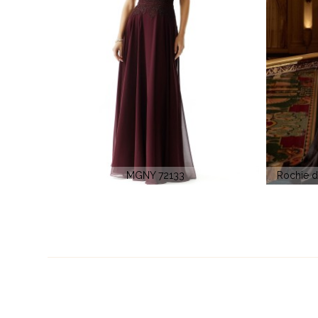
Rochie de seara sirena DAVINCI CDS 549
Roc