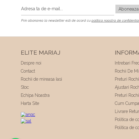
Prin abonarea la newsletter esti de acord cu
politica noastra de confidentia
ELITE MARIAJ
INFORMA
Despre noi
Intrebari Fre
Contact
Rochii De Mir
Rochii de mireasa Iasi
Preturi Roch
Stoc
Ajustari Roc
Echipa Noastra
Preturi Roch
Harta Site
Cum Cumpa
Livrare Retu
Politica de co
Politica de c