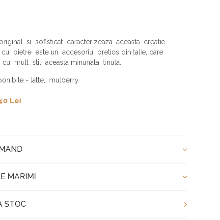
riginal si sofisticat caracterizeaza aceasta creatie.
cu pietre este un accesoriu pretios din talie, care
 cu mult stil aceasta minunata tinuta.
ponibile - latte, mulberry.
40 Lei
OMAND
E MARIMI
A STOC