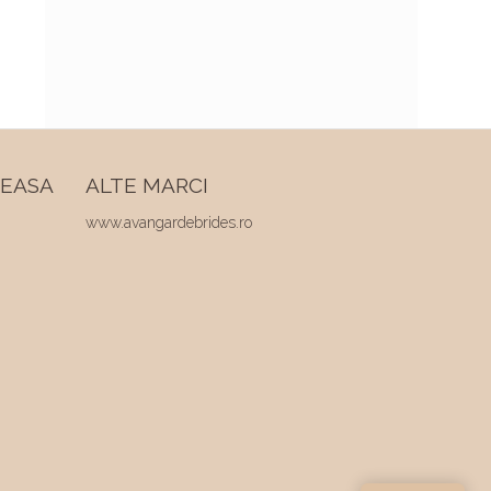
REASA
ALTE MARCI
www.avangardebrides.ro