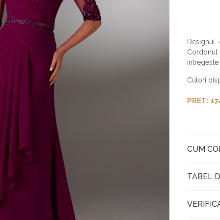
Designul o
Cordonul 
intregeste
Culori dis
PRET: 17
CUM C
TABEL D
VERIFIC