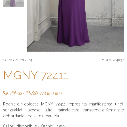
Gino Cerutti 7264
MGNY 72403
MGNY 72411
0766 333 667
0773 950 950
Rochia din colectia MGNY 72411 reprezinta manifestarea unei
senzualitati luxoase, ultra - rafinate,care transcede o feminitate
debordanta, croita din dantela.
Culori disponibile - Orchid, Navy