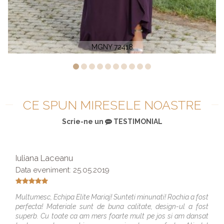
MGNY 71431
CE SPUN MIRESELE NOASTRE
Scrie-ne un
TESTIMONIAL
Iuliana Laceanu
Data eveniment: 25.05.2019
Multumesc, Echipa Elite Mariaj! Sunteti minunati! Rochia a fost
perfecta! Materiale sunt de buna calitate, design-ul a fost
superb. Cu toate ca am mers foarte mult pe jos si am dansat