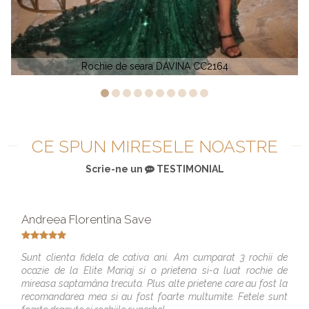
VM 71015
CE SPUN MIRESELE NOASTRE
Scrie-ne un
TESTIMONIAL
Andreea Florentina Save
Sunt clienta fidela de cativa ani. Am cumparat 3 rochii de
ocazie de la Elite Mariaj si o prietena si-a luat rochie de
mireasa saptamâna trecuta. Plus alte prietene care au fost la
recomandarea mea si au fost foarte multumite. Fetele sunt