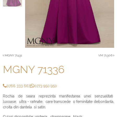
MGNY 71431
VM 71306
MGNY 71336
0766 333 667
0773 950 950
Rochia de seara reprezinta manifestarea unei senzualitati
luxoase, ultra - rafinate, care transcede o feminitate debordanta,
croita din dantela si satin.
Culori disponibile:
wisteria, champagne, black.