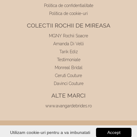
Politica de confidentialitate
Politica de cookie-uri
COLECTII ROCHII DE MIREASA
MGNY Rochii Soacre
Amanda Di Velli
Tarik Ediz
Testimoniale
Monreal Bridal
Ceruti Couture
Davinci Couture
ALTE MARCI
www.avangardebrides.ro
© 2026
Elite Mariaj
|
Toate drepturile
Utilizam cookie-uri pentru a va imbunatati
Accept
rezervate
|
Dezvoltat de
Voitin.com