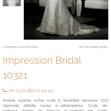
Collection Couture 12621
Da Vinci Bridal 50161
Impression Bridal
10321
0766 333 667
0773 950 950
Aceasta superba rochie croita in tendintele sezonului 2027
reprezinta definitia luxului si rafinamentului. Croita din
pretioasa dantela de Alencon in contextul unei croieli