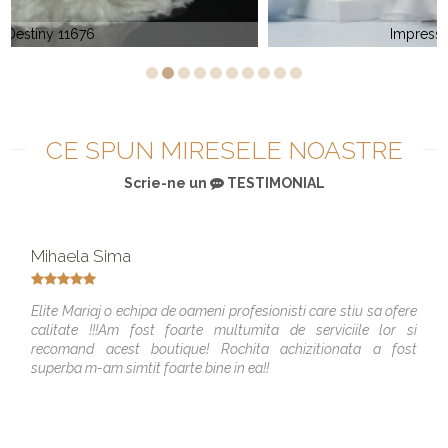
Impression 3106 Fernanda
CE SPUN MIRESELE NOASTRE
Scrie-ne un
TESTIMONIAL
Mihaela Sima
Elite Mariaj o echipa de oameni profesionisti care stiu sa ofere
calitate !!!Am fost foarte multumita de serviciile lor si
recomand acest boutique! Rochita achizitionata a fost
superba m-am simtit foarte bine in ea!!