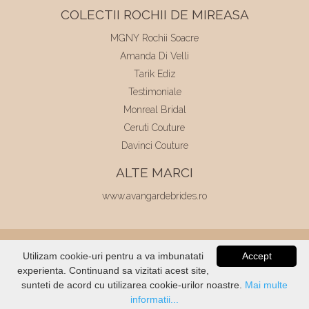
COLECTII ROCHII DE MIREASA
MGNY Rochii Soacre
Amanda Di Velli
Tarik Ediz
Testimoniale
Monreal Bridal
Ceruti Couture
Davinci Couture
ALTE MARCI
www.avangardebrides.ro
© 2026
Elite Mariaj
|
Toate drepturile
Utilizam cookie-uri pentru a va imbunatati
Accept
rezervate
|
Dezvoltat de
Voitin.com
experienta. Continuand sa vizitati acest site,
VERIFICATI
STOC
sunteti de acord cu utilizarea cookie-urilor noastre.
Mai multe
informatii...