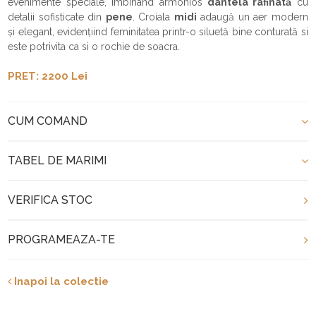
evenimente speciale, îmbinând armonios
dantela rafinată
cu
detalii sofisticate din
pene
. Croiala
midi
adaugă un aer modern
și elegant, evidențiind feminitatea printr-o siluetă bine conturată si
este potrivita ca si o rochie de soacra.
PRET: 2200 Lei
CUM COMAND
TABEL DE MARIMI
VERIFICA STOC
PROGRAMEAZA-TE
Inapoi la colectie