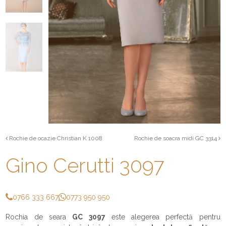
Rochie de ocazie Christian K 1008
Rochie de soacra midi GC 3314
Gino Cerutti 3097
0766 333 667
0773 950 950
Rochia de seara
GC 3097
este alegerea perfectă pentru