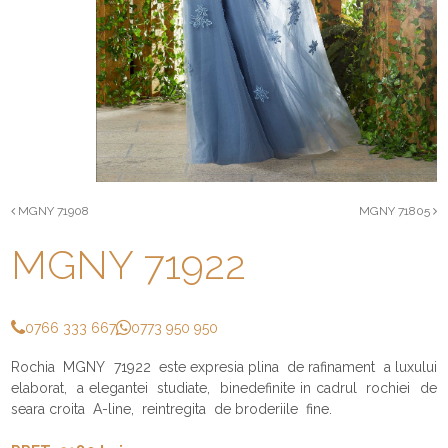
MGNY 71908
MGNY 71805
MGNY 71922
0766 333 667
0773 950 950
Rochia MGNY 71922 este expresia plina de rafinament a luxului
elaborat, a elegantei studiate, binedefinite in cadrul rochiei de
seara croita A-line, reintregita de broderiile fine.