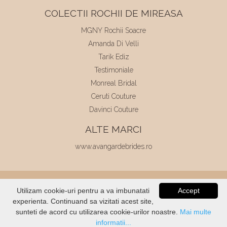
COLECTII ROCHII DE MIREASA
MGNY Rochii Soacre
Amanda Di Velli
Tarik Ediz
Testimoniale
Monreal Bridal
Ceruti Couture
Davinci Couture
ALTE MARCI
www.avangardebrides.ro
© 2026
Elite Mariaj
|
Toate drepturile
Utilizam cookie-uri pentru a va imbunatati
Accept
rezervate
|
Dezvoltat de
Voitin.com
experienta. Continuand sa vizitati acest site,
VERIFICATI
STOC
sunteti de acord cu utilizarea cookie-urilor noastre.
Mai multe
informatii...