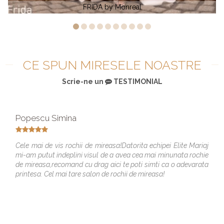
FRIDA by Monreal
T
CE SPUN MIRESELE NOASTRE
Scrie-ne un
TESTIMONIAL
Popescu Simina
Cele mai de vis rochii de mireasa!Datorita echipei Elite Mariaj
mi-am putut indeplini visul de a avea cea mai minunata rochie
de mireasa,recomand cu drag aici te poti simti ca o adevarata
printesa. Cel mai tare salon de rochii de mireasa!