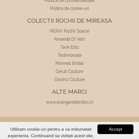
Politica de confidentialitate
Politica de cookie-uri
COLECTII ROCHII DE MIREASA
MGNY Rochii Soacre
Amanda Di Velli
Tarik Ediz
Testimoniale
Monreal Bridal
Ceruti Couture
Davinci Couture
ALTE MARCI
www.avangardebrides.ro
© 2026
Elite Mariaj
|
Toate drepturile
Utilizam cookie-uri pentru a va imbunatati
Accept
rezervate
|
Dezvoltat de
Voitin.com
experienta. Continuand sa vizitati acest site,
VERIFICATI