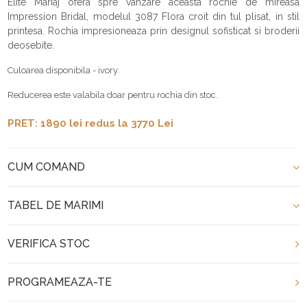
Elite Mariaj ofera spre vanzare aceasta rochie de mireasa
Impression Bridal, modelul 3087 Flora croit din tul plisat, in stil
printesa. Rochia impresioneaza prin designul sofisticat si broderii
deosebite.
Culoarea disponibila - ivory.
Reducerea este valabila doar pentru rochia din stoc.
PRET: 1890 lei redus la 3770 Lei
CUM COMAND
TABEL DE MARIMI
VERIFICA STOC
PROGRAMEAZA-TE