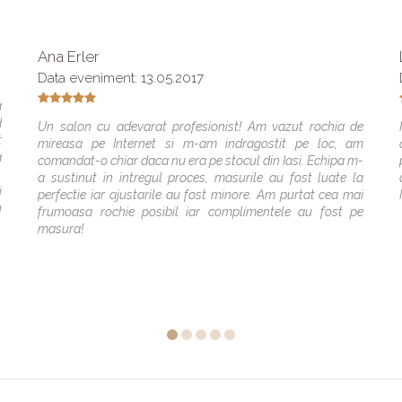
Ana Erler
Data eveniment: 13.05.2017
a
d
Un salon cu adevarat profesionist! Am vazut rochia de
t
mireasa pe Internet si m-am indragostit pe loc, am
a
comandat-o chiar daca nu era pe stocul din Iasi. Echipa m-
.
a sustinut in intregul proces, masurile au fost luate la
i
perfectie iar ajustarile au fost minore. Am purtat cea mai
u
frumoasa rochie posibil iar complimentele au fost pe
masura!