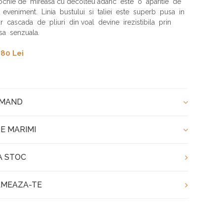
ochie de mireasa cu decolteu adanc este o aparitie de
 eveniment. Linia bustului si taliei este superb pusa in
ar cascada de pliuri din voal devine irezistibila prin
sa senzuala.
80 Lei
OMAND
E MARIMI
A STOC
MEAZA-TE