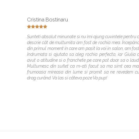
Cristina Bostinaru
Sunteti absolut minunate si nu îmi ajung cuvintele pentru 
descrie cât de multumita am fost de rochia mea. Începân
din primul moment in care am pasit la voi in salon, am fos
îndrumata si ajutata sa aleg rochia perfecta, iar Giulia 
avut o atitudine si o franchete pe care pot doar sa o laud
Multumesc din suflet ca m-ati facut sa ma simt cea ma
frumoasa mireasa din lume si promit sa ne revedem c
drag curând. Va las si câteva poze Va pup!