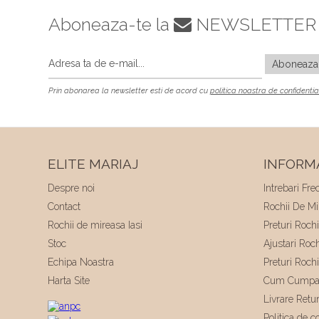
Aboneaza-te la
NEWSLETTER
Prin abonarea la newsletter esti de acord cu
politica noastra de confidentia
ELITE MARIAJ
INFORMA
Despre noi
Intrebari Fre
Contact
Rochii De Mir
Rochii de mireasa Iasi
Preturi Roch
Stoc
Ajustari Roc
Echipa Noastra
Preturi Roch
Harta Site
Cum Cumpa
Livrare Retu
Politica de co