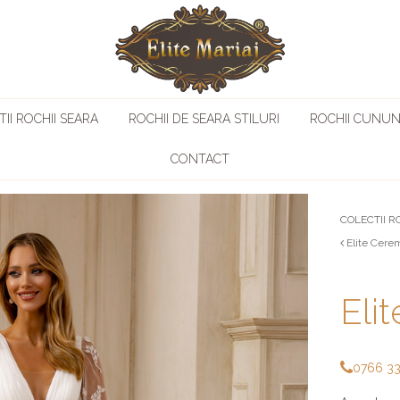
II ROCHII SEARA
ROCHII DE SEARA STILURI
ROCHII CUNUN
CONTACT
COLECTII R
Elite Cere
Eli
0766 3