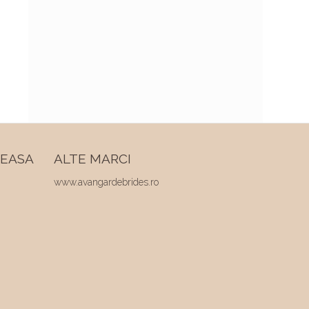
REASA
ALTE MARCI
www.avangardebrides.ro