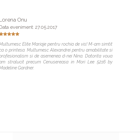
Lorena Onu
Irina A.
Data eveniment: 27.05.2017
Buna! V
facut s
Multumesc Elite Mariaje pentru rochia de vis! M-am simtit
mare. A
ca o printesa. Multumesc Alexandrei pentru amabilitate si
gasi ro
profesionalism si de asemenea d-nei Nina. Datorita voua
de la M
am stralucit precum Cenusereasa in Mori Lee 5216 by
sa vin
Madeline Gardner.
colabor
cuvinte
aliniaz
chiar in
transmi
ce facet