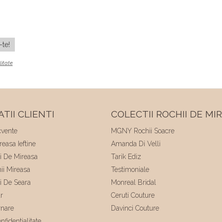
litate
TII CLIENTI
COLECTII ROCHII DE MI
cvente
MGNY Rochii Soacre
easa Ieftine
Amanda Di Velli
ii De Mireasa
Tarik Ediz
hii Mireasa
Testimoniale
ii De Seara
Monreal Bridal
r
Ceruti Couture
rnare
Davinci Couture
nfidentialitate