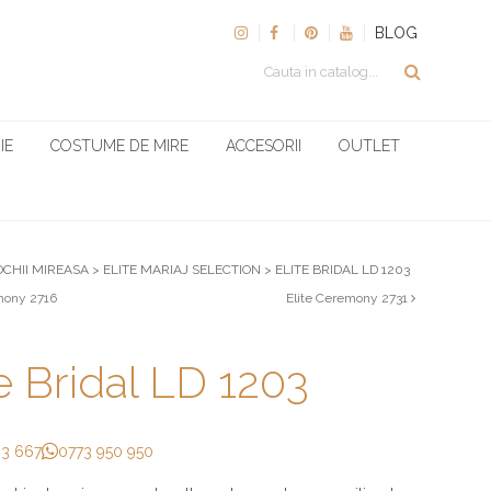
BLOG
IE
COSTUME DE MIRE
ACCESORII
OUTLET
OCHII MIREASA
>
ELITE MARIAJ SELECTION
>
ELITE BRIDAL LD 1203
mony 2716
Elite Ceremony 2731
te Bridal LD 1203
33 667
0773 950 950