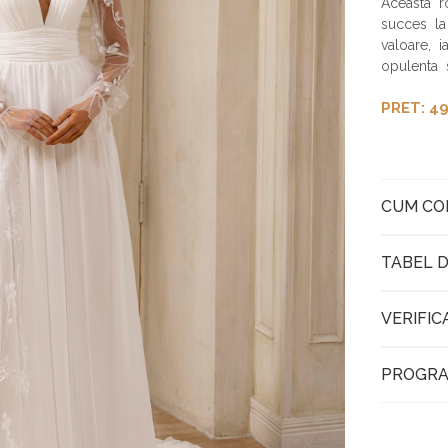
Aceasta r
succes la
valoare, i
opulenta 
PRET: 49
CUM C
TABEL D
VERIFIC
PROGRA